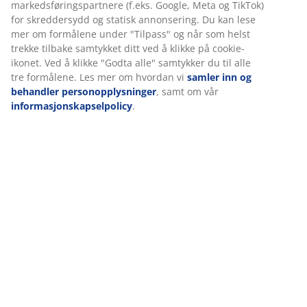
Spesifikasjoner
Omtaler
(
493
)
Levering