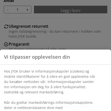
Antall
-
+
Legg i kurv
Ubegrenset returrett
Ingen tidsbegrensning - du kan returnere i hvilken som
helst JYSK butikk
Prisgaranti
30 dagers prisgaranti på alle varer
Fleksibel levering
Rask og enkel levering som passer deg
Varenr.: 5530827
Monteringsanvisning