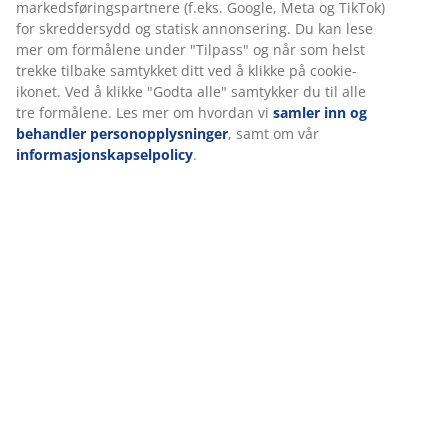
Spesifikasjoner
Omtaler
(
233
)
Levering
Vi tilpasser opplevelsen din