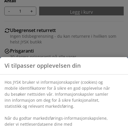
Antall
-
+
Legg i kurv
Ubegrenset returrett
Ingen tidsbegrensning - du kan returnere i hvilken som
helst JYSK butikk
Prisgaranti
30 dagers prisgaranti på alle varer
Fleksibel levering
Rask og enkel levering som passer deg
Varenr.: 5529530
Monteringsanvisning