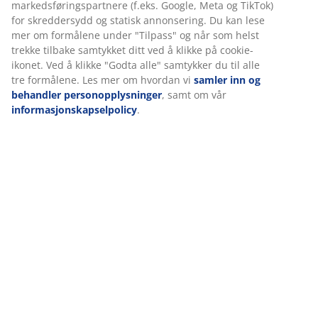
Spesifikasjoner
Omtaler
(
155
)
Levering
Vi tilpasser opplevelsen din
Hos JYSK bruker vi informasjonskapsler (cookies) og mobile identi