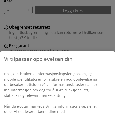
Antall
-
+
Legg i kurv
Ubegrenset returrett
Ingen tidsbegrensning - du kan returnere i hvilken som
helst JYSK butikk
Prisgaranti
30 dagers prisgaranti på alle varer
Fleksibel levering
Rask og enkel levering som passer deg
Varenr.: 5407508
Monteringsanvisning