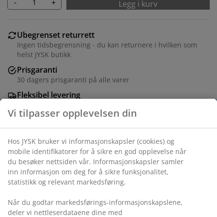
-
+
Legg i kurv
Ubegrenset returrett
Ingen tidsbegrensning - du kan returnere i hvilken som
helst JYSK butikk
Prisgaranti
30 dagers prisgaranti på alle varer
Fleksibel levering
Rask og enkel levering som passer deg
Stofftrekk. Setepute i skum. Ben i massivt tre. B200 x
H42 x D80 cm
Varenr.: 3690424
Monteringsanvisning