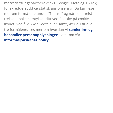
Spesifikasjoner
Omtaler
(
36
)
Levering
Vi tilpasser opplevelsen din
Hos JYSK bruker vi informasjonskapsler (cookies) og mobile identi