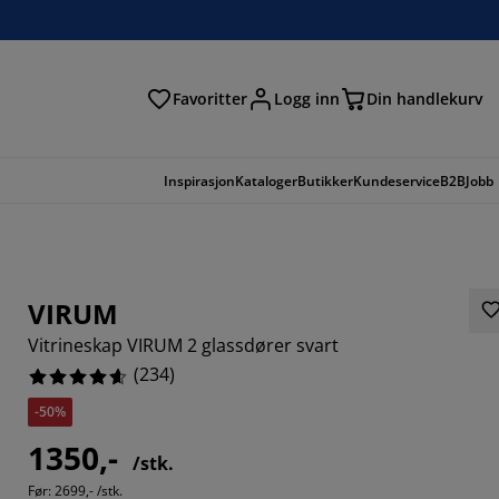
Favoritter
Logg inn
Din handlekurv
Inspirasjon
Kataloger
Butikker
Kundeservice
B2B
Jobb
VIRUM
Vitrineskap VIRUM 2 glassdører svart
(
234
)
-50%
1350,-
/stk.
163%
Før:
2699,- /stk.