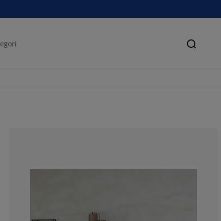
Søk
81.62393162393