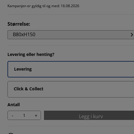
111%
Kampanjen er gyldig til og med: 16.08.2026
282%
Størrelse
:
564%
B80xH150
419%
Levering eller henting?
Levering
Click & Collect
Antall
-
+
Legg i kurv