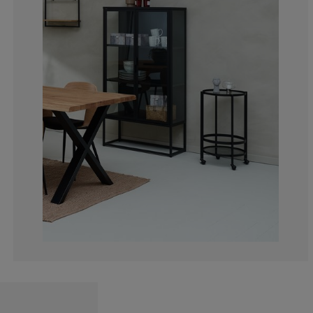
11.11111111111
1.282051282051
2.564102564102
3.418803418803