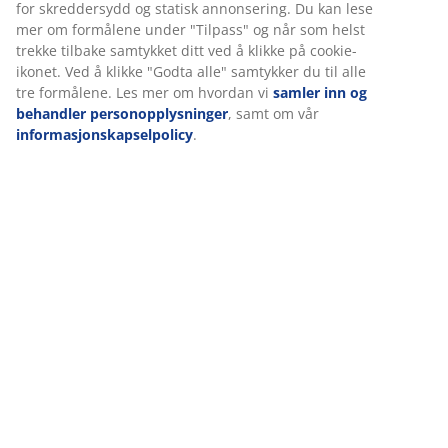
Omtaler
(
21
)
Levering
Vi tilpasser opplevelsen din
Hos JYSK bruker vi informasjonskapsler (cookies) og mobile ident
for å sikre en god opplevelse når du besøker nettsiden vår.
Informasjonskapsler samler inn informasjon om deg for å sikre
funksjonalitet, statistikk og relevant markedsføring.
Når du godtar markedsførings-informasjonskapslene, deler vi
nettleserdataene dine med markedsføringspartnere (f.eks. Goog
og TikTok) for skreddersydd og statisk annonsering. Du kan les
formålene under "Tilpass" og når som helst trekke tilbake samtyk
ved å klikke på cookie-ikonet. Ved å klikke "Godta alle" samtykker 