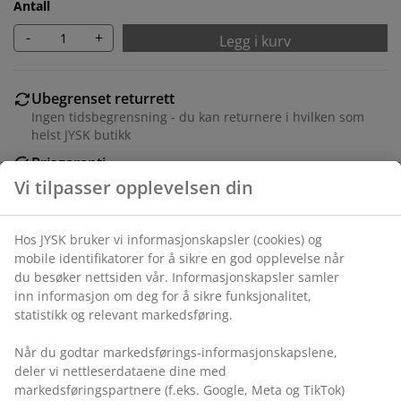
Antall
-
+
Legg i kurv
Ubegrenset returrett
Ingen tidsbegrensning - du kan returnere i hvilken som
helst JYSK butikk
Prisgaranti
30 dagers prisgaranti på alle varer
Fleksibel levering
Rask og enkel levering som passer deg
Varenr.: 1836180
Spesifikasjoner