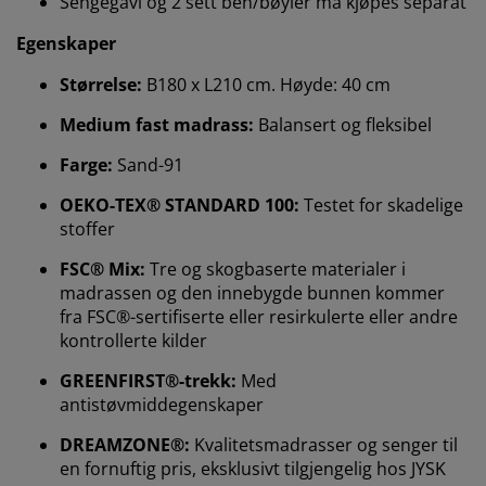
Sengegavl og 2 sett ben/bøyler må kjøpes separat
Egenskaper
Størrelse:
B180 x L210 cm. Høyde: 40 cm
Medium fast madrass:
Balansert og fleksibel
Farge:
Sand-91
OEKO-TEX® STANDARD 100:
Testet for skadelige
stoffer
FSC® Mix:
Tre og skogbaserte materialer i
Vi tilpasser opplevelsen din
madrassen og den innebygde bunnen kommer
fra FSC®-sertifiserte eller resirkulerte eller andre
kontrollerte kilder
Hos JYSK bruker vi informasjonskapsler (cookies) og
mobile identifikatorer for å sikre en god opplevelse når
GREENFIRST®-trekk:
Med
du besøker nettsiden vår. Informasjonskapsler samler
antistøvmiddegenskaper
inn informasjon om deg for å sikre funksjonalitet,
statistikk og relevant markedsføring.
DREAMZONE®:
Kvalitetsmadrasser og senger til
en fornuftig pris, eksklusivt tilgjengelig hos JYSK
Når du godtar markedsførings-informasjonskapslene,