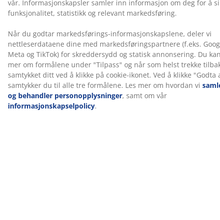
Madrassene er designet for å gi målrettet støtte
gjennom kombinasjonem av komfortsoner og lag. De
er delt inn i 7 komfortsoner og 3 komfortlag, som
inkluderer pocket-fjærer og Comfort+ skum, som hver
bidrar til dybde og generell støtte. Hver pocket-fjær er
innkapslet i sin egen stofflomme og tilpasser seg
individuelt til kroppen din. Dette skaper en fleksibel og
støttende madrass. De innebygde regulerbare bunnen
egir trinnløs justering av både hode- og fotseksjonene,
styrt av en trådløs fjernkontroll. Motor må monteres
før bruk.
Farge
Match sengen din med en sengegavl i samme
fargekode, Sand-91, for å skape et helhetlig utseende.
En sengegavl gir soverommet ditt et stilig preg og
bidrar til å redusere merker på veggen som kan oppstå
når man sover tett inntil den.
OEKO-TEX® STANDARD 100