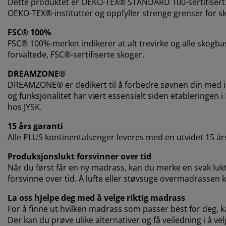
Dette produktet er OEKO-TEX® STANDARD 100-sertifisert.
OEKO-TEX®-institutter og oppfyller strenge grenser for sk
FSC® 100%
FSC® 100%-merket indikerer at alt trevirke og alle skogba
forvaltede, FSC®-sertifiserte skoger.
DREAMZONE®
DREAMZONE® er dedikert til å forbedre søvnen din med in
og funksjonalitet har vært essensielt siden etableringen 
hos JYSK.
15 års garanti
Alle PLUS kontinentalsenger leveres med en utvidet 15 års
Produksjonslukt forsvinner over tid
Når du først får en ny madrass, kan du merke en svak lukt 
forsvinne over tid. Å lufte eller støvsuge overmadrassen kan
La oss hjelpe deg med å velge riktig madrass
For å finne ut hvilken madrass som passer best for deg, ka
Der kan du prøve ulike alternativer og få veiledning i å ve