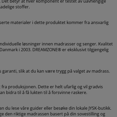
 Det betyr at hver komponent er testet av uavhengige
adelige stoffer.
serte materialer i dette produktet kommer fra ansvarlig
dividuelle løsninger innen madrasser og senger. Kvalitet
i Danmark i 2003. DREAMZONE® er eksklusivt tilgjengelig
 garanti, slik at du kan være trygg på valget av madrass.
fra produksjonen. Dette er helt ufarlig og vil gradvis
 bidra til å få lukten til å forsvinne raskere.
n du lese våre guider eller besøke din lokale JYSK-butikk.
lge den riktige madrassen basert på din sovestilling og