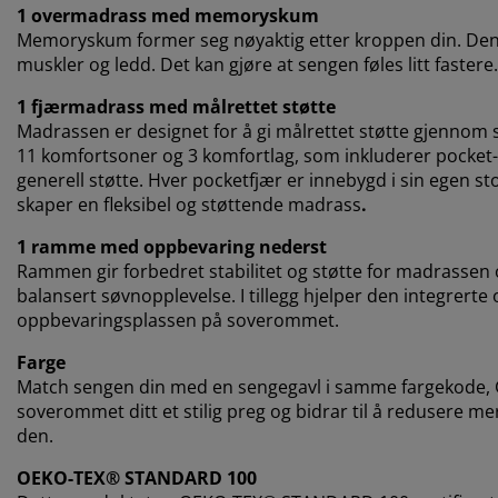
1 overmadrass med memoryskum
Memoryskum former seg nøyaktig etter kroppen din. Den f
muskler og ledd. Det kan gjøre at sengen føles litt fastere.
1 fjærmadrass med målrettet støtte
Madrassen er designet for å gi målrettet støtte gjennom 
11 komfortsoner og 3 komfortlag, som inkluderer pocket-
generell støtte. Hver pocketfjær er innebygd i sin egen st
skaper en fleksibel og støttende madrass
.
1 ramme med oppbevaring nederst
Rammen gir forbedret stabilitet og støtte for madrassen
balansert søvnopplevelse. I tillegg hjelper den integrer
oppbevaringsplassen på soverommet.
Farge
Match sengen din med en sengegavl i samme fargekode, Grå
soverommet ditt et stilig preg og bidrar til å redusere m
den.
OEKO-TEX® STANDARD 100