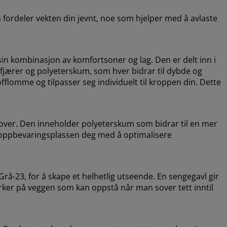
ordeler vekten din jevnt, noe som hjelper med å avlaste
sin kombinasjon av komfortsoner og lag. Den er delt inn i
fjærer og polyeterskum, som hver bidrar til dybde og
offlomme og tilpasser seg individuelt til kroppen din. Dette
 over. Den inneholder polyeterskum som bidrar til en mer
te oppbevaringsplassen deg med å optimalisere
-23, for å skape et helhetlig utseende. En sengegavl gir
erker på veggen som kan oppstå når man sover tett inntil