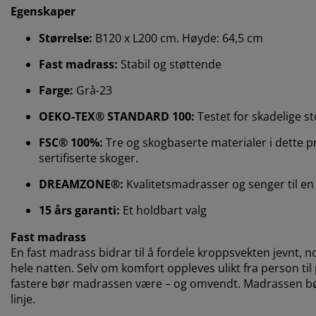
Egenskaper
Størrelse:
B120 x L200 cm. Høyde: 64,5 cm
Fast madrass:
Stabil og støttende
Farge:
Grå-23
OEKO-TEX® STANDARD 100:
Testet for skadelige st
FSC® 100%:
Tre og skogbaserte materialer i dette 
sertifiserte skoger.
DREAMZONE®:
Kvalitetsmadrasser og senger til en f
15 års garanti:
Et holdbart valg
Fast madrass
En fast madrass bidrar til å fordele kroppsvekten jevnt, n
hele natten. Selv om komfort oppleves ulikt fra person til 
fastere bør madrassen være – og omvendt. Madrassen bør v
linje.