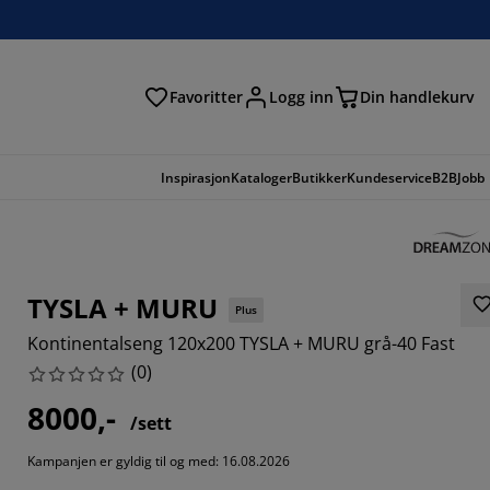
Favoritter
Logg inn
Din handlekurv
Inspirasjon
Kataloger
Butikker
Kundeservice
B2B
Jobb
TYSLA + MURU
Plus
Kontinentalseng 120x200 TYSLA + MURU grå-40 Fast
(
0
)
8000,-
/sett
Kampanjen er gyldig til og med: 16.08.2026