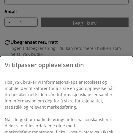
Antall
-
+
Legg i kurv
Ubegrenset returrett
Ingen tidsbegrensning - du kan returnere i hvilken som
helst JYSK butikk
Prisgaranti
30 dagers prisgaranti på alle varer
Fleksibel levering
Rask og enkel levering som passer deg
Vi tilpasser opplevelsen din
Hos JYSK bruker vi informasjonskapsler (cookies) og mobile
Varenr.: 1056301
identifikatorer for å sikre en god opplevelse når du
besøker nettsiden vår. Informasjonskapsler samler inn
informasjon om deg for å sikre funksjonalitet, statistikk og
relevant markedsføring.