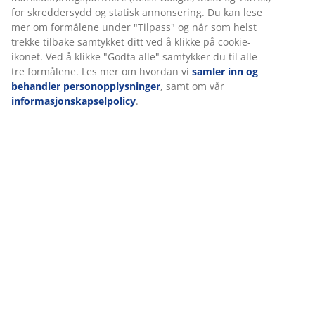
Spesifikasjoner
Når du godtar markedsførings-informasjonskapslene,
deler vi nettleserdataene dine med
markedsføringspartnere (f.eks. Google, Meta og TikTok) for
Omtaler
skreddersydd og statisk annonsering. Du kan lese mer om
(
227
)
formålene under "Tilpass" og når som helst trekke tilbake
samtykket ditt ved å klikke på cookie-ikonet. Ved å klikke
"Godta alle" samtykker du til alle tre formålene. Les mer
om hvordan vi
samler inn og behandler
Levering
personopplysninger
, samt om vår
informasjonskapselpolicy
.