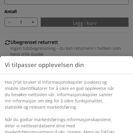
Antall
-
+
Legg i kurv
Ubegrenset returrett
Ingen tidsbegrensning - du kan returnere i hvilken som
helst JYSK butikk
Prisgaranti
30 dagers prisgaranti på alle varer
Fleksibel levering
Rask og enkel levering som passer deg
Varenr.: 1056342