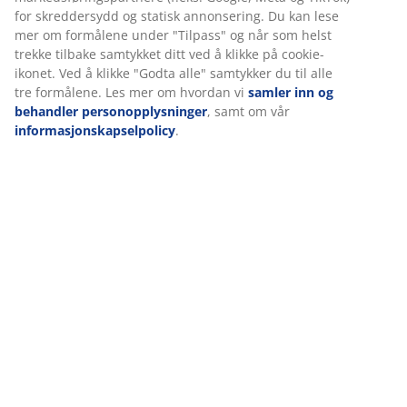
Spesifikasjoner
Omtaler
Vi tilpasser opplevelsen din
(
81
)
Hos JYSK bruker vi informasjonskapsler (cookies) og mobile
identifikatorer for å sikre en god opplevelse når du besøker net
Levering
vår. Informasjonskapsler samler inn informasjon om deg for å si
funksjonalitet, statistikk og relevant markedsføring.
Når du godtar markedsførings-informasjonskapslene, deler vi
nettleserdataene dine med markedsføringspartnere (f.eks. Goog
Meta og TikTok) for skreddersydd og statisk annonsering. Du kan
mer om formålene under "Tilpass" og når som helst trekke tilba
samtykket ditt ved å klikke på cookie-ikonet. Ved å klikke "Godta 
samtykker du til alle tre formålene. Les mer om hvordan vi
saml
og behandler personopplysninger
, samt om vår
informasjonskapselpolicy
.