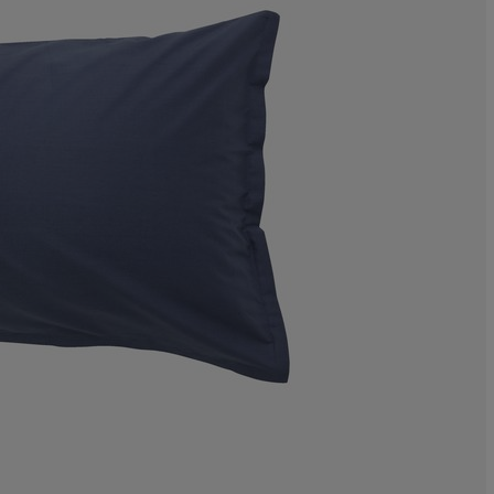
11.90476190476
7.14285714285
4.76190476190
19.04761904761