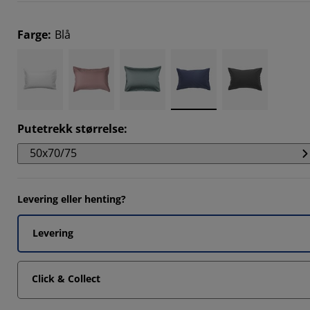
1903%
7142%
Farge
:
Blå
4762%
9047%
Putetrekk størrelse
:
50x70/75
Levering eller henting?
Levering
Click & Collect