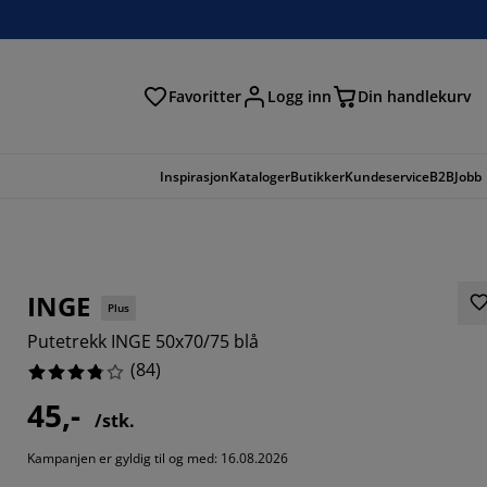
Favoritter
Logg inn
Din handlekurv
Inspirasjon
Kataloger
Butikker
Kundeservice
B2B
Jobb
INGE
Plus
Putetrekk INGE 50x70/75 blå
(
84
)
45,-
/stk.
5714%
Kampanjen er gyldig til og med: 16.08.2026