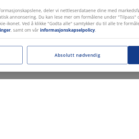
ormasjonskapslene, deler vi nettleserdataene dine med markedsfø
tatisk annonsering. Du kan lese mer om formålene under "Tilpass" o
kie-ikonet. Ved å klikke "Godta alle" samtykker du til alle tre for
inger
, samt om vår
informasjonskapselpolicy
.
Absolutt nødvendig