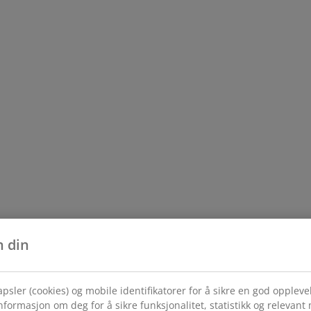
n din
psler (cookies) og mobile identifikatorer for å sikre en god opplev
formasjon om deg for å sikre funksjonalitet, statistikk og relevant