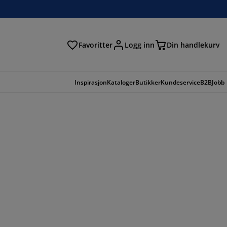
Favoritter
Logg inn
Din handlekurv
Inspirasjon
Kataloger
Butikker
Kundeservice
B2B
Jobb