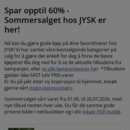
ilbehør og pleie
telys
akener
vermadrasser
pesialmål
elysning
Spar opptil 60% -
amping
yggnetting
arderobeskap
adrassbeskyttere
usholdning
Sommersalget hos JYSK er
her!
indusfolie
overomsmøbler
engerammer
arnerommet
Nå kan du gjøre gode kjøp på dine favorittvarer hos
ardinstenger og tilbehør
engebunner med oppbevaring
ask og stryk
JYSK! Vi har samlet våre bestselgende kategorier på
salg for å gjøre det enkelt for deg å finne de beste
ytilbehør og metervarer
engebunner
jæledyr
kjøpene! Bla deg ned for å se de aktuelle tilbudene fra
kampanjen, eller
se alle kampanjevarer he
r. *Tilbudene
arnemadrasser
gjelder ikke FAST LAV PRIS-varer.
Er du på jakt etter ny inspirasjon til hjemmet, besøk
arnesenger
gjerne vårt
inspirasjonsunivers
.
Sommersalget vårt varer fra 01.06. til 26.07.2026, med
nye tilbud nesten hver uke. Du får de samme gode
prisene både i nettbutikken og i din
lokale JYSK butikk
.