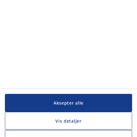
Kategorier
Kundeservice
Kundeservice
JYSK
JYSK
Hovedkontor
Følg JYSK
Aksepter alle
Vis detaljer