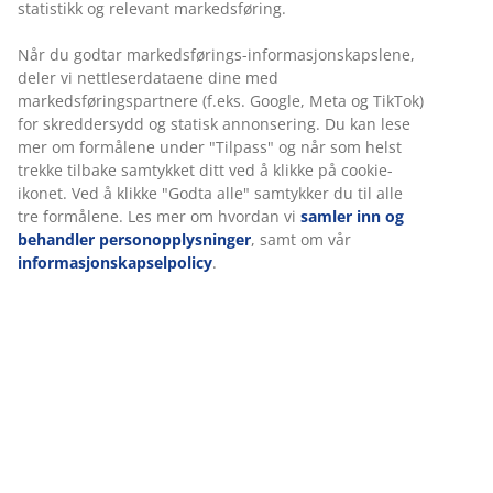
statistikk og relevant markedsføring.
550,-
4500,-
Mediu
/stk.
/stk.
750,-
Før:
4499,- /stk.
Før:
1299,- /stk.
/stk.
/sett
Når du godtar markedsførings-informasjonskapslene,
Før:
7999,- /sett
Før:
1499,- /stk.
deler vi nettleserdataene dine med
12999
markedsføringspartnere (f.eks. Google, Meta og TikTok)
/sett
for skreddersydd og statisk annonsering. Du kan lese
mer om formålene under "Tilpass" og når som helst
+ Flere
trekke tilbake samtykket ditt ved å klikke på cookie-
størrelse
ikonet. Ved å klikke "Godta alle" samtykker du til alle
tre formålene. Les mer om hvordan vi
samler inn og
behandler personopplysninger
, samt om vår
Bla i ukens kampanjeavis
informasjonskapselpolicy
.