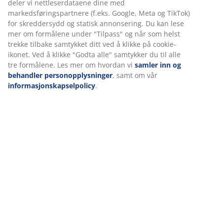
Spesifikasjoner
Omtaler
(
15
)
Levering
Vi tilpasser opplevelsen din
Hos JYSK bruker vi informasjonskapsler (cookies) og mobile identi