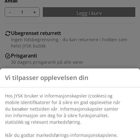
Antall
-
+
Legg i kurv
Ubegrenset returrett
Ingen tidsbegrensning - du kan returnere i hvilken som
helst JYSK butikk
Prisgaranti
30 dagers prisgaranti på alle varer
Fleksibel levering
Rask og enkel levering som passer deg
Folie. B145 x H41 x D50 cm
Varenr.: 3670379
Monteringsanvisning