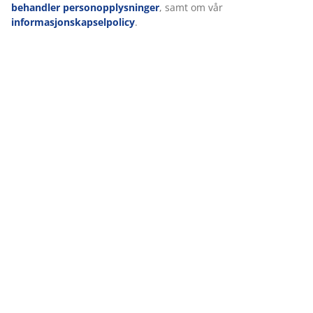
behandler personopplysninger
, samt om vår
informasjonskapselpolicy
.
Gardiner
Hage
Interiør
Inngangsparti