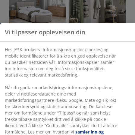
Vi tilpasser opplevelsen din
Soverom
Baderom
Hos JYSK bruker vi informasjonskapsler (cookies) og
mobile identifikatorer for å sikre en god opplevelse når
du besøker nettsiden vår. Informasjonskapsler samler
inn informasjon om deg for å sikre funksjonalitet,
statistikk og relevant markedsføring.
Kontor
Stue
Når du godtar markedsførings-informasjonskapslene,
deler vi nettleserdataene dine med
markedsføringspartnere (f.eks. Google, Meta og TikTok)
for skreddersydd og statisk annonsering. Du kan lese
mer om formålene under "Tilpass" og når som helst
trekke tilbake samtykket ditt ved å klikke på cookie-
ikonet. Ved å klikke "Godta alle" samtykker du til alle tre
Spisestue
Oppbevaring
formålene. Les mer om hvordan vi
samler inn og