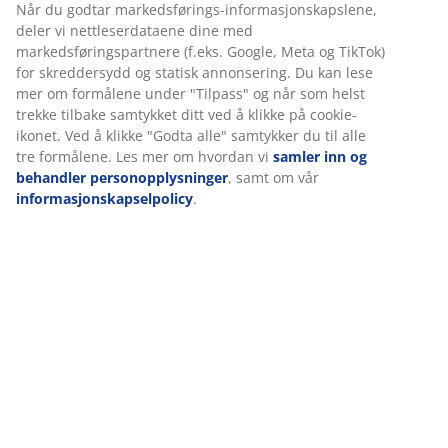
Varenr.: 6891819
Vi tilpasser opplevelsen din
Spesifikasjoner
Hos JYSK bruker vi informasjonskapsler (cookies) og mobile
identifikatorer for å sikre en god opplevelse når du besøker
nettsiden vår. Informasjonskapsler samler inn informasjon om 
Omtaler
for å sikre funksjonalitet, statistikk og relevant markedsføring.
(
7
)
Når du godtar markedsførings-informasjonskapslene, deler vi
nettleserdataene dine med markedsføringspartnere (f.eks. Goog
Meta og TikTok) for skreddersydd og statisk annonsering. Du ka
lese mer om formålene under "Tilpass" og når som helst trekke
Levering
tilbake samtykket ditt ved å klikke på cookie-ikonet. Ved å klikke
"Godta alle" samtykker du til alle tre formålene. Les mer om
hvordan vi
samler inn og behandler personopplysninger
, samt
vår
informasjonskapselpolicy
.