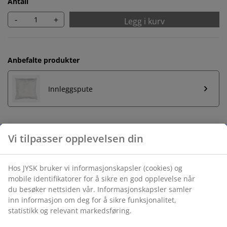
Antall
-
+
Legg i kurv
Anbefalte produkter
Innleggspute
Ubegrenset returrett
Ingen tidsbegrensning - du kan returnere i hvilken som
helst JYSK butikk
Prisgaranti
30 dagers prisgaranti på alle varer
Fleksibel levering
Rask og enkel levering som passer deg