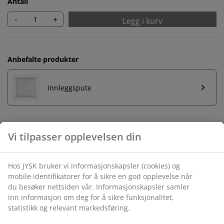
Antall
-
+
Legg i kurv
Anbefalte produkter
Innleggspute
Ubegrenset returrett
Ingen tidsbegrensning - du kan returnere i hvilken som
helst JYSK butikk
Prisgaranti
30 dagers prisgaranti på alle varer
Fleksibel levering
Rask og enkel levering som passer deg