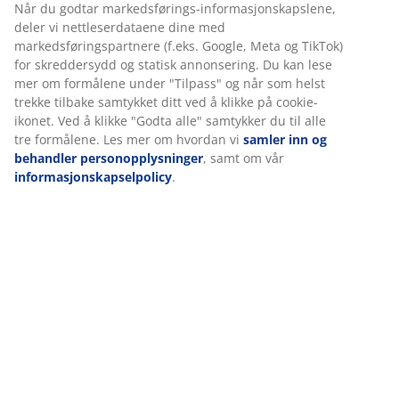
Varenr.: 6891368
Spesifikasjoner
Omtaler
(
19
)
Levering