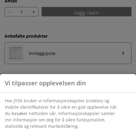
Antall
-
+
Legg i kurv
Anbefalte produkter
Innleggspute
Ubegrenset returrett
Ingen tidsbegrensning - du kan returnere i hvilken som
helst JYSK butikk
Prisgaranti
30 dagers prisgaranti på alle varer
Fleksibel levering
Rask og enkel levering som passer deg