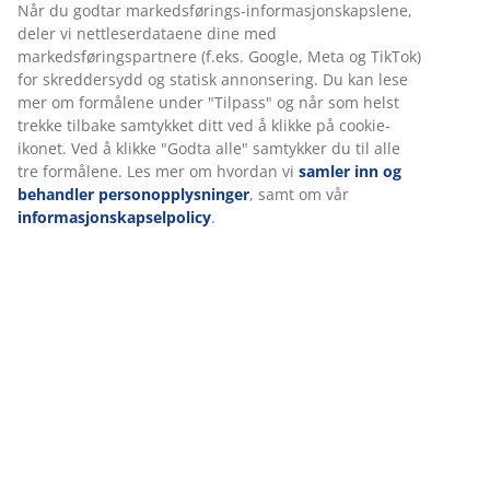
Varenr.: 6890842
Vi tilpasser opplevelsen din
Spesifikasjoner
Hos JYSK bruker vi informasjonskapsler (cookies) og mobile
identifikatorer for å sikre en god opplevelse når du besøker
Omtaler
nettsiden vår. Informasjonskapsler samler inn informasjon om 
(
14
)
for å sikre funksjonalitet, statistikk og relevant markedsføring.
Når du godtar markedsførings-informasjonskapslene, deler vi
nettleserdataene dine med markedsføringspartnere (f.eks. Goog
Levering
Meta og TikTok) for skreddersydd og statisk annonsering. Du ka
lese mer om formålene under "Tilpass" og når som helst trekke
tilbake samtykket ditt ved å klikke på cookie-ikonet. Ved å klikke
"Godta alle" samtykker du til alle tre formålene. Les mer om hv
vi
samler inn og behandler personopplysninger
, samt om vår