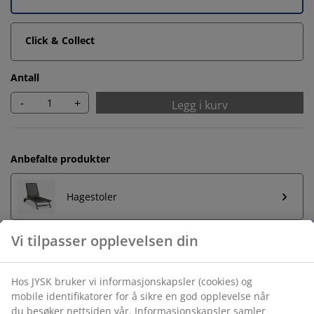
Click & Collect
Antall
-
+
Legg i kurv
Anbefalte produkter
Hagestoler
Ubegrenset returrett
Ingen tidsbegrensning - du kan returnere i hvilken som
helst JYSK butikk