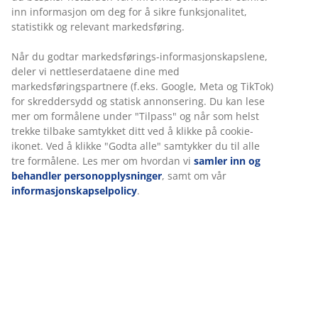
Prisgaranti
30 dagers prisgaranti på alle varer
Fleksibel levering
Rask og enkel levering som passer deg
Eksklusiv hagepute med slitesterkt, strukturvevd trekk.
Til solseng. 60x190x6 cm
Varenr.: 6427985
Spesifikasjoner
Omtaler
(
14
)
Vi tilpasser opplevelsen din