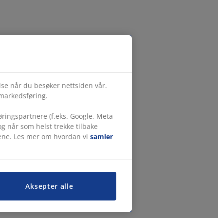
else når du besøker nettsiden vår.
 markedsføring.
ringspartnere (f.eks. Google, Meta
g når som helst trekke tilbake
målene. Les mer om hvordan vi
samler
Aksepter alle