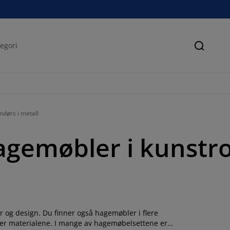
Søk
ndørs i metall
agemøbler i kunstr
er og design. Du finner også hagemøbler i flere
rer materialene. I mange av hagemøbelsettene er