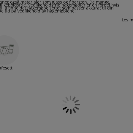
inner også materialer som glass og fibersten. De mange
keholdsfrie. Vedlikeholdsfrie hagemøbler er en fordel hvis
 å finne det hagemøbelsettet som passer akkurat til din
e tid på vedlikehold av hagemøblene.
Les m
afesett