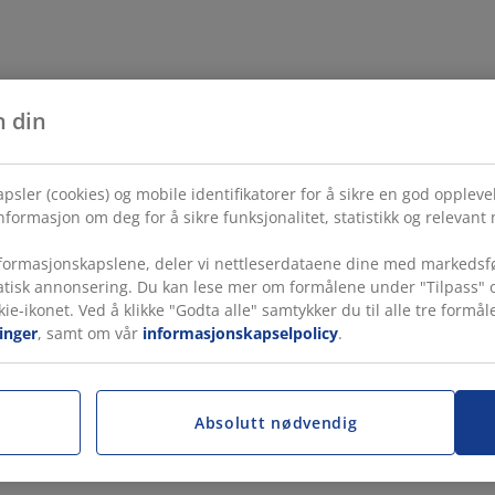
n din
psler (cookies) og mobile identifikatorer for å sikre en god opplev
formasjon om deg for å sikre funksjonalitet, statistikk og relevant
ormasjonskapslene, deler vi nettleserdataene dine med markedsfø
tatisk annonsering. Du kan lese mer om formålene under "Tilpass" o
kie-ikonet. Ved å klikke "Godta alle" samtykker du til alle tre for
inger
, samt om vår
informasjonskapselpolicy
.
Absolutt nødvendig