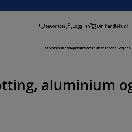
Favoritter
Logg inn
Din handlekurv
Inspirasjon
Kataloger
Butikker
Kundeservice
B2B
Jobb
otting, aluminium o