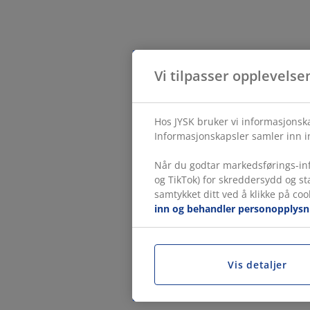
Vi tilpasser opplevelse
Hos JYSK bruker vi informasjonska
Informasjonskapsler samler inn in
Når du godtar markedsførings-inf
og TikTok) for skreddersydd og s
samtykket ditt ved å klikke på coo
inn og behandler personopplysn
Vis detaljer