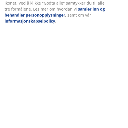
markedsføringspartnere (f.eks. Google, Meta og TikTok) for
skreddersydd og statisk annonsering. Du kan lese mer om
formålene under "Tilpass" og når som helst trekke tilbake
samtykket ditt ved å klikke på cookie-ikonet. Ved å klikke
"Godta alle" samtykker du til alle tre formålene. Les mer
om hvordan vi
samler inn og behandler
personopplysninger
, samt om vår
informasjonskapselpolicy
.