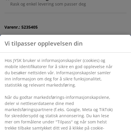
Rask og enkel levering som passer deg
Varenr.: 5235405
Spesifikasjoner
Vi tilpasser opplevelsen din
Omtaler
Hos JYSK bruker vi informasjonskapsler (cookies) og mobile
(
9
)
identifikatorer for å sikre en god opplevelse når du
besøker nettsiden vår. Informasjonskapsler samler inn
informasjon om deg for å sikre funksjonalitet, statistikk og
Levering
relevant markedsføring.
Når du godtar markedsførings-informasjonskapslene,
deler vi nettleserdataene dine med