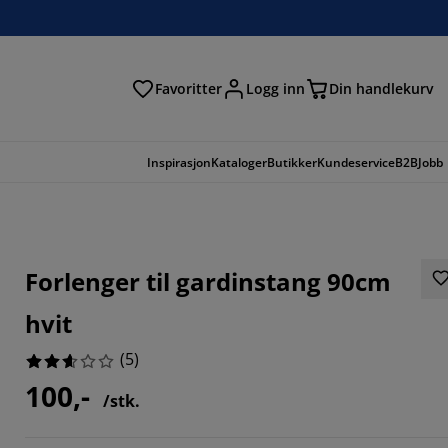
Favoritter
Logg inn
Din handlekurv
Inspirasjon
Kataloger
Butikker
Kundeservice
B2B
Jobb
Forlenger til gardinstang 90cm
hvit
(
5
)
100,-
/stk.