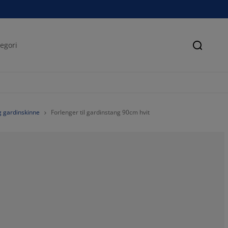
Søk
og gardinskinne
Forlenger til gardinstang 90cm hvit
20%