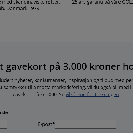
e med skandinaviske røtter.
25 års garanti på våre GO
ab. Danmark 1979
t gavekort på 3.000 kroner h
ludert nyheter, konkurranser, inspirasjon og tilbud med per
 samtykker til å motta markedsføring, vil du også bli med i
gavekort på kr 3000. Se
vilkårene for trekningen
.
oriske
E-post*