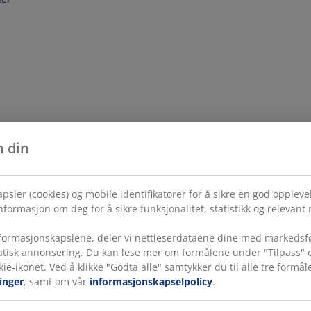
n din
psler (cookies) og mobile identifikatorer for å sikre en god opplev
formasjon om deg for å sikre funksjonalitet, statistikk og relevant
ormasjonskapslene, deler vi nettleserdataene dine med markedsfø
tatisk annonsering. Du kan lese mer om formålene under "Tilpass" o
kie-ikonet. Ved å klikke "Godta alle" samtykker du til alle tre for
inger
, samt om vår
informasjonskapselpolicy
.