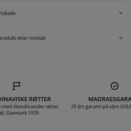
rtskade
rodukt etter mottak:
INAVISKE RØTTER
MADRASSGARA
e med skandinaviske røtter.
25 års garanti på våre GO
ab. Danmark 1979