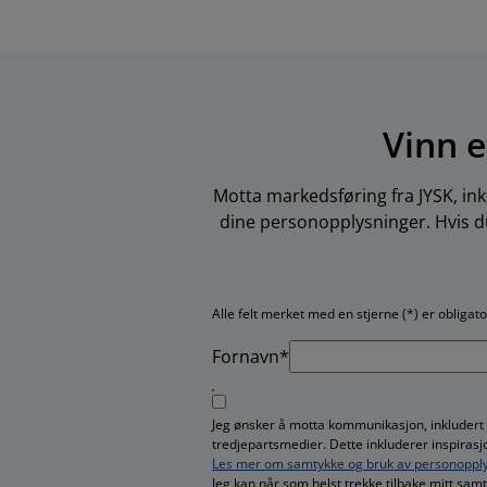
Vinn e
Motta markedsføring fra JYSK, ink
dine personopplysninger. Hvis du
Alle felt merket med en stjerne (*) er obligat
Fornavn*
Jeg ønsker å motta kommunikasjon, inkludert
tredjepartsmedier. Dette inkluderer inspiras
Les mer om samtykke og bruk av personopply
Jeg kan når som helst trekke tilbake mitt sa