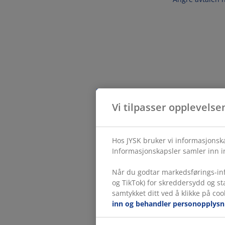
Vi tilpasser opplevelse
Hos JYSK bruker vi informasjonska
Informasjonskapsler samler inn in
Når du godtar markedsførings-inf
og TikTok) for skreddersydd og s
samtykket ditt ved å klikke på coo
inn og behandler personopplysn