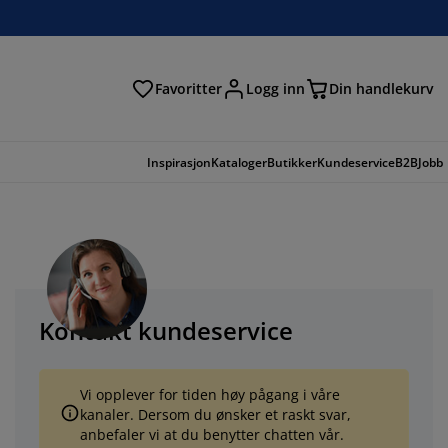
Favoritter
Logg inn
Din handlekurv
Inspirasjon
Kataloger
Butikker
Kundeservice
B2B
Jobb
Kontakt kundeservice
Vi opplever for tiden høy pågang i våre
kanaler. Dersom du ønsker et raskt svar,
anbefaler vi at du benytter chatten vår.