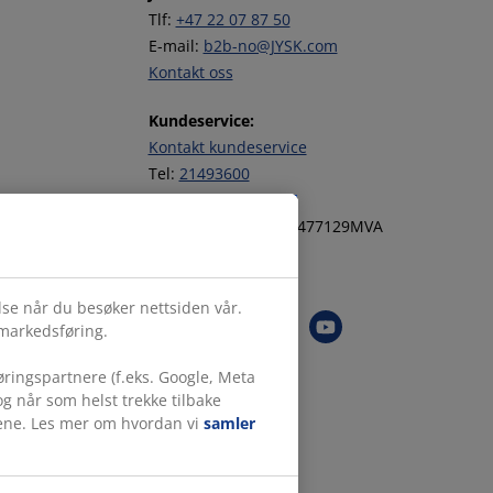
Tlf:
+47 22 07 87 50
E-mail:
b2b-no@JYSK.com
Kontakt oss
Kundeservice:
Kontakt kundeservice
Tel:
21493600
JYSK Org. nr. NO947477129MVA
Følg JYSK
else når du besøker nettsiden vår.
 markedsføring.
ringspartnere (f.eks. Google, Meta
g når som helst trekke tilbake
målene. Les mer om hvordan vi
samler