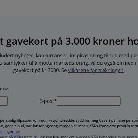
t gavekort på 3.000 kroner h
ludert nyheter, konkurranser, inspirasjon og tilbud med per
 samtykker til å motta markedsføring, vil du også bli med i
gavekort på kr 3000. Se
vilkårene for trekningen
.
oriske
E-post*
 personlig tilpasset kommunikasjon skreddersydd for meg basert på mine persono
jon, gode tilbud, nye lanseringer og kampanjer innen JYSKs komplette produktsort
sninger her
.
mtykke på
JYSKs nettside
. Jeg kan lese mer om hvordan JYSK behandler mine perso