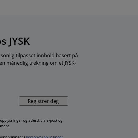
os JYSK
sonlig tilpasset innhold basert på
 en månedlig trekning om et JYSK-
Registrer deg
pplysninger og atferd, via e-post og
iment.
nopplysninger i
personvernprinsipper
.