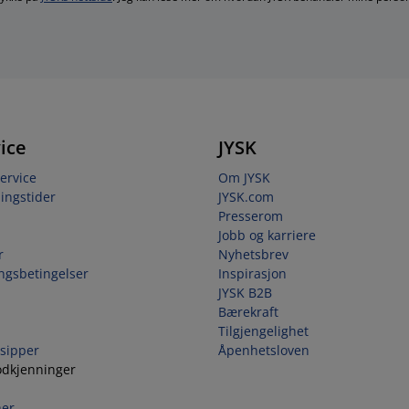
ice
JYSK
ervice
Om JYSK
ingstider
JYSK.com
Presserom
Jobb og karriere
r
Nyhetsbrev
ingsbetingelser
Inspirasjon
JYSK B2B
Bærekraft
Tilgjengelighet
sipper
Åpenhetsloven
odkjenninger
her