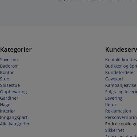
Kategorier
Kundeserv
Soverom
Kontakt kundes
Baderom
Butikker og åpn
Kontor
Kundefordeler
Stue
Gavekort
Spisestue
Kampanjeavise
Oppbevaring
Salgs- og lever
Gardiner
Levering
Hage
Retur
Interiør
Reklamasjon
Inngangsparti
Personvernprin
Alle kategorier
Endre cookie g
Sikkerhet
Angre avtalen 