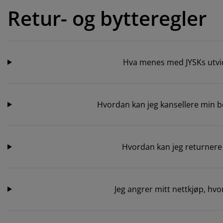
lbehør og pleie
elys
kener
ermadrasser
esialmål
lysning
Retur- og bytteregler
mping
ggnetting
rderobeskap
drassbeskyttere
sholdning
ndusfolie
veromsmøbler
ngerammer
rnerommet
Hva menes med JYSKs utvid
rdinstenger og tilbehør
ngebunner med oppbevaring
sk og stryk
tilbehør og metervarer
ngebunner
æledyr
Hvordan kan jeg kansellere min be
rnemadrasser
Hvordan kan jeg returnere 
rnesenger
Jeg angrer mitt nettkjøp, hv