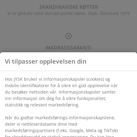
ilbehør og pleie
telys
akener
vermadrasser
pesialmål
elysning
SKANDINAVISKE RØTTER
Vi er globale med skandinaviske røtter. Etab. Danmark 1979
amping
yggnetting
arderobeskap
adrassbeskyttere
usholdning
indusfolie
overomsmøbler
engerammer
arnerommet
ardinstenger og tilbehør
engebunner med oppbevaring
ask og stryk
MADRASSGARANTI
25 års garanti på våre GOLD madrasser
ytilbehør og metervarer
Vi tilpasser opplevelsen din
engebunner
jæledyr
arnemadrasser
Hos JYSK bruker vi informasjonskapsler (cookies) og
mobile identifikatorer for å sikre en god opplevelse når
FAST LAV PRIS
arnesenger
du besøker nettsiden vår. Informasjonskapsler samler
Vi har håndplukket et bredt utvalg av produkter som alltid har
inn informasjon om deg for å sikre funksjonalitet,
de samme lave prisene
statistikk og relevant markedsføring.
Når du godtar markedsførings-informasjonskapslene,
deler vi nettleserdataene dine med
markedsføringspartnere (f.eks. Google, Meta og TikTok)
for skreddersydd og statisk annonsering. Du kan lese