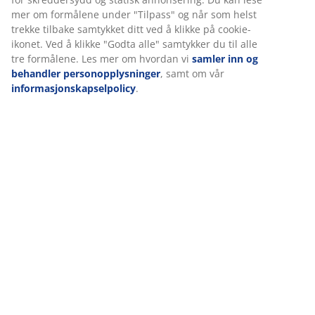
mer om formålene under "Tilpass" og når som helst
Vinn et gavekort på 3.000 kroner hos JYSK
trekke tilbake samtykket ditt ved å klikke på cookie-
ikonet. Ved å klikke "Godta alle" samtykker du til alle
Motta markedsføring fra JYSK, inkludert nyheter,
tre formålene. Les mer om hvordan vi
samler inn og
konkurranser, inspirasjon og tilbud med personlig
behandler personopplysninger
, samt om vår
tilpasset innhold basert på dine personopplysninger.
informasjonskapselpolicy
.
Hvis du samtykker til å motta markedsføring, vil du
også bli med i en månedlig trekning om et JYSK-
gavekort på kr 3000. Se
vilkårene for trekningen
.
Alle felt merket med en stjerne (*) er obligatoriske
Fornavn*
E-post*
Registrer deg
Jeg ønsker å motta kommunikasjon, inkludert personlig tilpasset