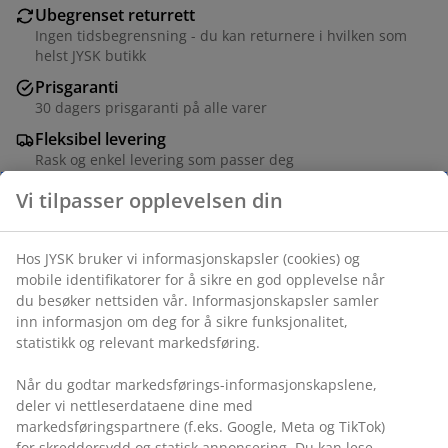
Ubegrenset returrett
Ingen tidsbegrensning - du kan returnere i hvilken som
helst JYSK butikk
Prisgaranti
30 dagers prisgaranti på alle varer
Fleksibel levering
Rask og enkel levering som passer deg
Vi tilpasser opplevelsen din
Varenr.: 2817342
Hos JYSK bruker vi informasjonskapsler (cookies) og
mobile identifikatorer for å sikre en god opplevelse når
du besøker nettsiden vår. Informasjonskapsler samler
inn informasjon om deg for å sikre funksjonalitet,
Spesifikasjoner
statistikk og relevant markedsføring.
Når du godtar markedsførings-informasjonskapslene,
deler vi nettleserdataene dine med
Omtaler
markedsføringspartnere (f.eks. Google, Meta og TikTok)
(
72
)
for skreddersydd og statisk annonsering. Du kan lese