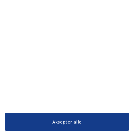
Kategorier
Kategorier
Kundeservice
Kundeservice
JYSK
JYSK
Hovedkontor
Følg JYSK
Aksepter alle