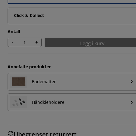
Click & Collect
Antall
-
+
Legg i kurv
Anbefalte produkter
Badematter
Håndkleholdere
Ubegrenset returrett