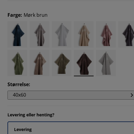
5263%
2104%
Farge
:
Mørk brun
3683%
3683%
Størrelse
:
40x60
Levering eller henting?
Levering