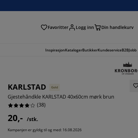
Favoritter
Logg inn
Din handlekurv
Inspirasjon
Kataloger
Butikker
Kundeservice
B2B
Jobb
KARLSTAD
Gold
Gjestehåndkle KARLSTAD 40x60cm mørk brun
(
38
)
20,-
/stk.
0527%
Kampanjen er gyldig til og med: 16.08.2026