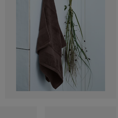
7.89473684210
13.15789473684
10.52631578947
10.52631578947