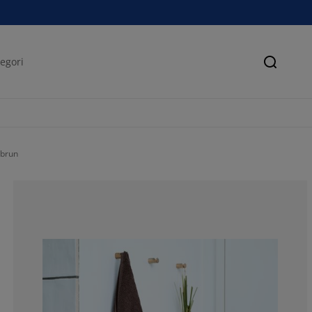
Søk
 brun
57.8947368421