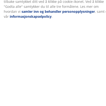
Omtaler
(
8
)
Om merket
Levering