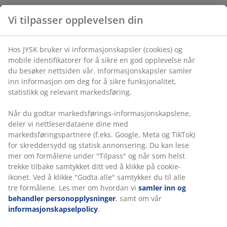
Fleksibel levering
Vi tilpasser opplevelsen din
Rask og enkel levering som passer deg
Hos JYSK bruker vi informasjonskapsler (cookies) og
mobile identifikatorer for å sikre en god opplevelse når
Varenr.: 2780900
du besøker nettsiden vår. Informasjonskapsler samler
inn informasjon om deg for å sikre funksjonalitet,
statistikk og relevant markedsføring.
Spesifikasjoner
Når du godtar markedsførings-informasjonskapslene,
deler vi nettleserdataene dine med
markedsføringspartnere (f.eks. Google, Meta og TikTok)
for skreddersydd og statisk annonsering. Du kan lese
Omtaler
mer om formålene under "Tilpass" og når som helst
(
27
)
trekke tilbake samtykket ditt ved å klikke på cookie-
ikonet. Ved å klikke "Godta alle" samtykker du til alle
tre formålene. Les mer om hvordan vi
samler inn og
behandler personopplysninger
, samt om vår
Levering
informasjonskapselpolicy
.