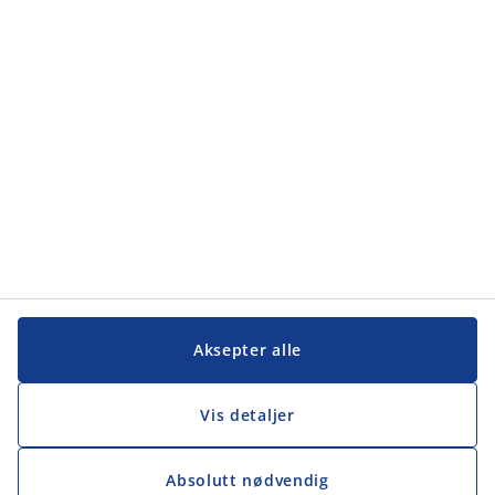
Kategorier
Kundeservice
Kundeservice
JYSK
JYSK
Hovedkontor
Følg JYSK
Aksepter alle
Vis detaljer
Absolutt nødvendig