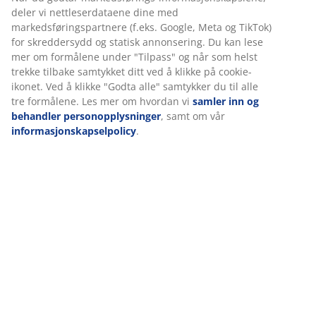
Varenr.: 4340071
informasjon om deg for å sikre funksjonalitet, statistikk og
relevant markedsføring.
Når du godtar markedsførings-informasjonskapslene,
deler vi nettleserdataene dine med
Spesifikasjoner
markedsføringspartnere (f.eks. Google, Meta og TikTok) for
skreddersydd og statisk annonsering. Du kan lese mer om
formålene under "Tilpass" og når som helst trekke tilbake
Omtaler
samtykket ditt ved å klikke på cookie-ikonet. Ved å klikke
"Godta alle" samtykker du til alle tre formålene. Les mer
(
153
)
om hvordan vi
samler inn og behandler
personopplysninger
, samt om vår
informasjonskapselpolicy
.
Levering