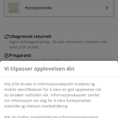
Pynteputetrekk
Ubegrenset returrett
Ingen tidsbegrensning - du kan returnere i hvilken som
helst JYSK butikk
Prisgaranti
30 dagers prisgaranti på alle varer
Fleksibel levering
Rask og enkel levering som passer deg
Vi tilpasser opplevelsen din
Innleggspute 50x50 cm med 100% andefjær, 750 g.
Mykt trekk i 100% bomullscambric. Bæreevne 125. Vask
Hos JYSK bruker vi informasjonskapsler (cookies) og mobile
40°C.
identifikatorer for å sikre en god opplevelse når du
besøker nettsiden vår. Informasjonskapsler samler inn