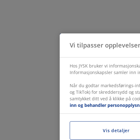
Vi tilpasser opplevelse
Hos JYSK bruker vi informasjonska
Informasjonskapsler samler inn in
Når du godtar markedsførings-inf
og TikTok) for skreddersydd og s
samtykket ditt ved å klikke på coo
inn og behandler personopplysn
Vis detaljer