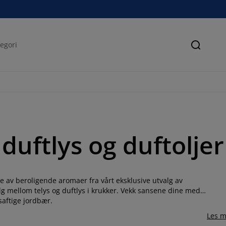
Søk
uftlys og duftoljer
e av beroligende aromaer fra vårt eksklusive utvalg av
lg mellom telys og duftlys i krukker. Vekk sansene dine med
 saftige jordbær.
Les m
 ut noen dråper duftolje i vann og tenne et telys i vår