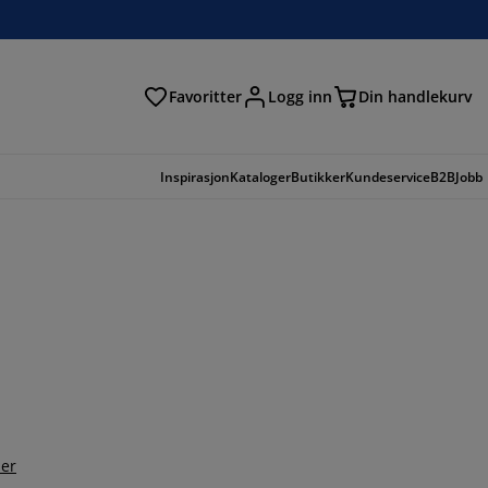
Favoritter
Logg inn
Din handlekurv
Inspirasjon
Kataloger
Butikker
Kundeservice
B2B
Jobb
er