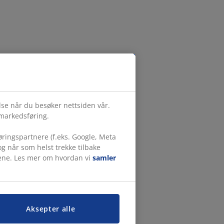
else når du besøker nettsiden vår.
 markedsføring.
ringspartnere (f.eks. Google, Meta
g når som helst trekke tilbake
målene. Les mer om hvordan vi
samler
Aksepter alle