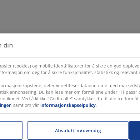
n din
psler (cookies) og mobile identifikatorer for å sikre en god opplev
formasjon om deg for å sikre funksjonalitet, statistikk og relevant
ormasjonskapslene, deler vi nettleserdataene dine med markedsfø
tatisk annonsering. Du kan lese mer om formålene under "Tilpass" o
kie-ikonet. Ved å klikke "Godta alle" samtykker du til alle tre for
inger
, samt om vår
informasjonskapselpolicy
.
Absolutt nødvendig