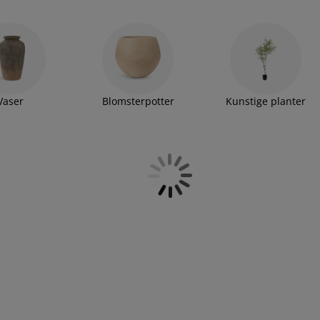
duftlys i dag!
Vaser
Blomsterpotter
Kunstige planter