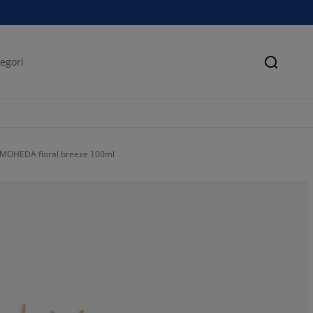
Søk
r MOHEDA floral breeze 100ml
88.8888888888