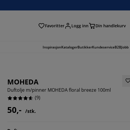
Favoritter
Logg inn
Din handlekurv
Inspirasjon
Kataloger
Butikker
Kundeservice
B2B
Jobb
MOHEDA
Duftolje m/pinner MOHEDA floral breeze 100ml
(
9
)
50,-
/stk.
8889%