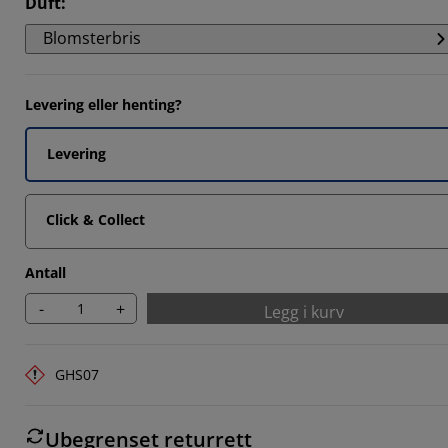
Duft
:
Blomsterbris
Levering eller henting?
1111%
Levering
Click & Collect
Antall
-
+
Legg i kurv
GHS07
Ubegrenset returrett