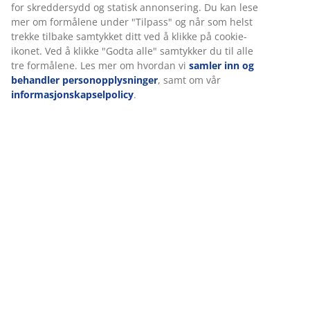
for skreddersydd og statisk annonsering. Du kan lese
mer om formålene under "Tilpass" og når som helst
trekke tilbake samtykket ditt ved å klikke på cookie-
ikonet. Ved å klikke "Godta alle" samtykker du til alle
tre formålene. Les mer om hvordan vi
samler inn og
behandler personopplysninger
, samt om vår
informasjonskapselpolicy
.
Tilbehøret skaper en magisk stemning
Det viktigste er selvfølgelig at du har et bord å sette
maten på og behagelige sitteplasser, men om du vil
skape en uforglemmelig kveld må du ikke glemme
tilbehøret.
Lanterner
er perfekt til å skape en hyggelig stemning.
Plasser de på gulvet, bordet eller heng de i trærne.
Les mer om hvordan du kan
lyse opp uteplassen med lykter og lanterner.
-50%
-44%
-50%
-44%
Så lenge
Så lenge
Så lenge