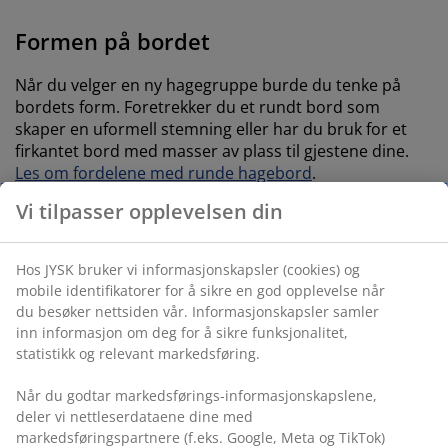
Formen på bordet
Når du velger en ny hagegruppe burde du tenke på
bordets form. Foretrekker du et rundt bord som
skaper en uformell stemning eller har du bruk for et
firkantet bord med masser av plass til gjestene dine.
Les om fordelene med runde hagebord
.
Vi tilpasser opplevelsen din
Hos JYSK bruker vi informasjonskapsler (cookies) og
mobile identifikatorer for å sikre en god opplevelse når
du besøker nettsiden vår. Informasjonskapsler samler
inn informasjon om deg for å sikre funksjonalitet,
statistikk og relevant markedsføring.
Når du godtar markedsførings-informasjonskapslene,
deler vi nettleserdataene dine med
åpen
markedsføringspartnere (f.eks. Google, Meta og TikTok)