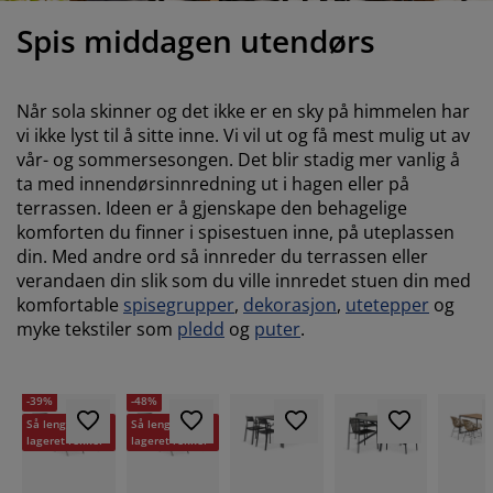
ilbehør og pleie
telys
akener
vermadrasser
pesialmål
elysning
Spis middagen utendørs
amping
yggnetting
arderobeskap
adrassbeskyttere
usholdning
Når sola skinner og det ikke er en sky på himmelen har
indusfolie
overomsmøbler
engerammer
arnerommet
vi ikke lyst til å sitte inne. Vi vil ut og få mest mulig ut av
vår- og sommersesongen. Det blir stadig mer vanlig å
ardinstenger og tilbehør
engebunner med oppbevaring
ask og stryk
ta med innendørsinnredning ut i hagen eller på
terrassen. Ideen er å gjenskape den behagelige
ytilbehør og metervarer
engebunner
jæledyr
komforten du finner i spisestuen inne, på uteplassen
din. Med andre ord så innreder du terrassen eller
arnemadrasser
verandaen din slik som du ville innredet stuen din med
komfortable
spisegrupper
,
dekorasjon
,
utetepper
og
arnesenger
myke tekstiler som
pledd
og
puter
.
-39%
-48%
Så lenge
Så lenge
lageret rekker
lageret rekker