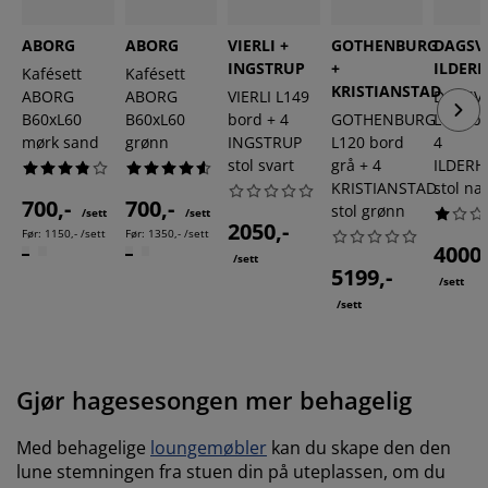
ABORG
ABORG
VIERLI +
GOTHENBURG
DAGSV
INGSTRUP
+
ILDER
Kafésett
Kafésett
KRISTIANSTAD
ABORG
ABORG
VIERLI L149
DAGSV
B60xL60
B60xL60
bord + 4
GOTHENBURG
L190 b
mørk sand
grønn
INGSTRUP
L120 bord
4
stol svart
grå + 4
ILDERH
KRISTIANSTAD
stol na
700,-
700,-
stol grønn
/sett
/sett
2050,-
Før:
1150,- /sett
Før:
1350,- /sett
4000,
/sett
5199,-
/sett
/sett
Gjør hagesesongen mer behagelig
Med behagelige
loungemøbler
kan du skape den den
lune stemningen fra stuen din på uteplassen, om du