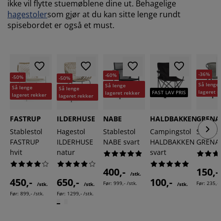
ikke vil flytte stuemøblene dine ut. Behagelige
hagestoler
som gjør at du kan sitte lenge rundt
spisebordet er også et must.
-36%
-60%
-50%
-50%
Så lenge
Så lenge
Så lenge
Så lenge
lageret r
FAST LAV PRIS
lageret rekker
lageret rekker
lageret rekker
FASTRUP
ILDERHUSE
NABE
HALDBAKKEN
GRENA
Stablestol
Hagestol
Stablestol
Campingstol
Stables
FASTRUP
ILDERHUSE
NABE svart
HALDBAKKEN
GRENAA
hvit
natur
svart
400,-
150,
/stk.
450,-
650,-
100,-
Før:
999,- /stk.
Før:
235,- 
/stk.
/stk.
/stk.
Før:
899,- /stk.
Før:
1299,- /stk.