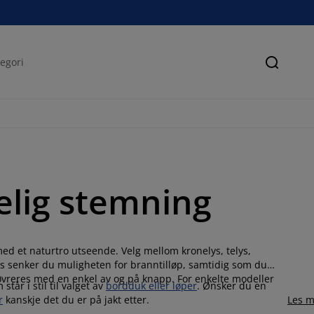
Søk
elig stemning
d et naturtro utseende. Velg mellom kronelys, telys,
s senker du muligheten for branntilløp, samtidig som du
nøvreres med en enkel av og på knapp. For enkelte modeller
tår i stil til valget av
bordduk eller løper
. Ønsker du en
r
kanskje det du er på jakt etter.
Les m