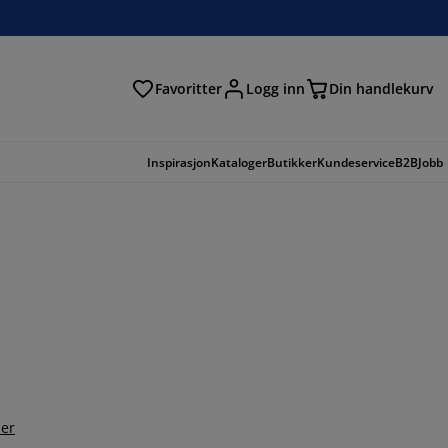
Favoritter
Logg inn
Din handlekurv
Inspirasjon
Kataloger
Butikker
Kundeservice
B2B
Jobb
er