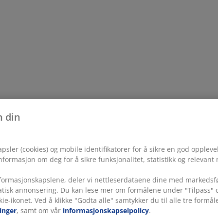
n din
psler (cookies) og mobile identifikatorer for å sikre en god opplev
formasjon om deg for å sikre funksjonalitet, statistikk og relevant
ormasjonskapslene, deler vi nettleserdataene dine med markedsfø
tatisk annonsering. Du kan lese mer om formålene under "Tilpass" o
kie-ikonet. Ved å klikke "Godta alle" samtykker du til alle tre for
inger
, samt om vår
informasjonskapselpolicy
.