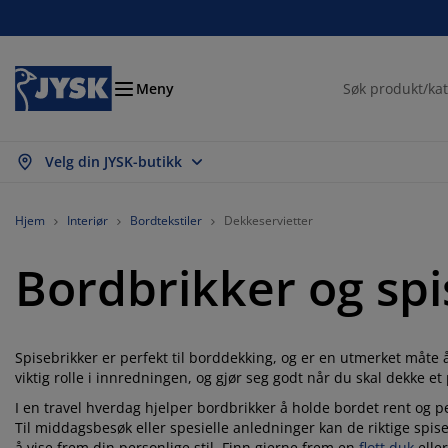
Senger og madrasser
Inngangsparti
Oppbevaring
Spisestue
Baderom
Gardiner
Soverom
Interiør
Kontor
Hage
Stue
Meny
Velg din JYSK-butikk
s alle
s alle
s alle
s alle
s alle
s alle
s alle
s alle
s alle
s alle
s alle
drasser
mmemadrasser
ndklær
ntormøbler
faer
rd
rderobe
tremøbler
rdigsydde gardiner
gemøbler
korasjon
Hjem
Interiør
Bordtekstiler
Dekkeservietter
nger
ndbare madrasser
kstiler
pbevaring
oler
oler
pbevaring
l veggen
llegardiner
geputer
kstiler
Bordbrikker og spi
endørsoppbevaring
ner
ummadrasser
deromstilbehør
rd
pbevaring
tremøbler
åoppbevaring
mellgardiner
l bordet
Spisebrikker er perfekt til borddekking, og er en utmerket måte å
lskjerming til uteplassen
lbehør og pleie
deputer
ntinentalsenger
sk og stryk
pbevaring
åoppbevaring
kstiler
rsienner
l veggen
viktig rolle i innredningen, og gjør seg godt når du skal dekke e
getilbehør
 benker
lbehør og pleie
I en travel hverdag hjelper bordbrikker å holde bordet rent og p
ngetøy
gulerbare senger
isségardiner
økken
Til middagsbesøk eller spesielle anledninger kan de riktige spise
å vise frem din personlige stil. Finn gjerne frem en
flott duk
elle