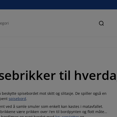
Søk
sebrikker til hverda
 beskytte spisebordet mot skitt og slitasje. De spiller også en
t pent
spisebord
.
ent ved å samle smuler som enkelt kan kastes i matavfallet.
brikkene være prikken over i'en til bordpynten og flott måte
r bordløper og pynt bordet med
lys
,
servietter
og