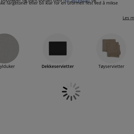
 fargetoner eller bli klar for en uformell fest ved å mikse
Les m
ylduker
Dekkeservietter
Tøyservietter