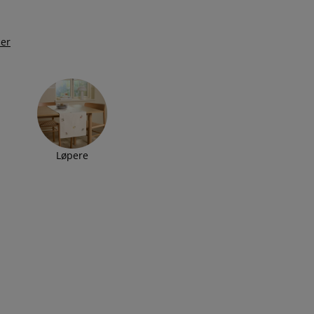
er
Løpere