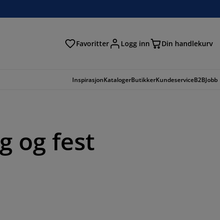
Favoritter
Logg inn
Din handlekurv
Inspirasjon
Kataloger
Butikker
Kundeservice
B2B
Jobb
g og fest