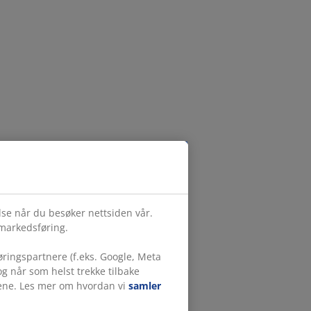
else når du besøker nettsiden vår.
 markedsføring.
ringspartnere (f.eks. Google, Meta
g når som helst trekke tilbake
målene. Les mer om hvordan vi
samler