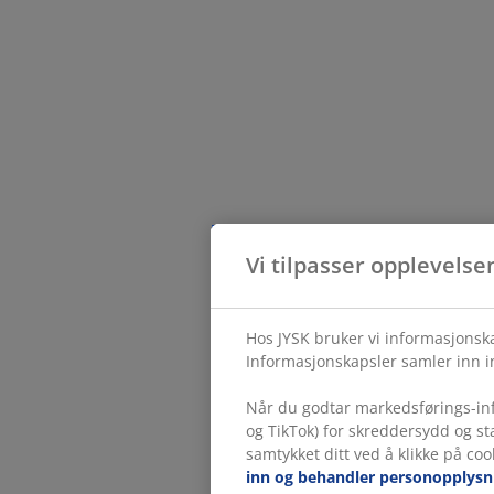
Vi tilpasser opplevelse
Hos JYSK bruker vi informasjonska
Informasjonskapsler samler inn in
Når du godtar markedsførings-inf
og TikTok) for skreddersydd og s
samtykket ditt ved å klikke på coo
inn og behandler personopplysn