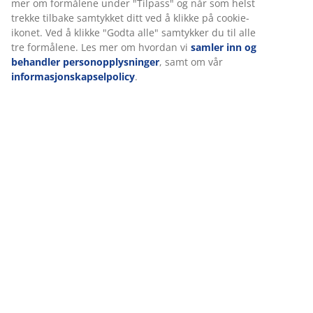
(
61
)
Levering