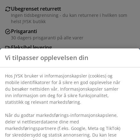
Ubegrenset returrett
Ingen tidsbegrensning - du kan returnere i hvilken som
helst JYSK butikk
Prisgaranti
30 dagers prisgaranti på alle varer
Fleksibel levering
Rask og enkel levering som passer deg
Varenr.: 1764641
Spesifikasjoner
Omtaler