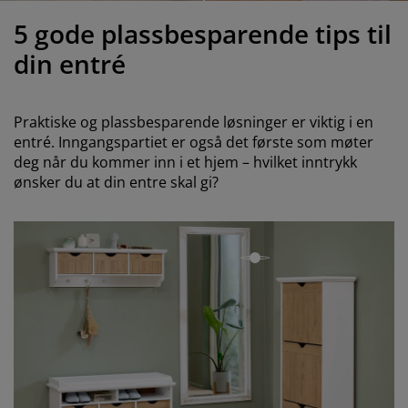
ilbehør og pleie
telys
akener
vermadrasser
pesialmål
elysning
5 gode plassbesparende tips til
amping
yggnetting
arderobeskap
adrassbeskyttere
usholdning
din entré
indusfolie
overomsmøbler
engerammer
arnerommet
Praktiske og plassbesparende løsninger er viktig i en
ardinstenger og tilbehør
engebunner med oppbevaring
ask og stryk
entré. Inngangspartiet er også det første som møter
deg når du kommer inn i et hjem – hvilket inntrykk
ytilbehør og metervarer
ønsker du at din entre skal gi?
engebunner
jæledyr
arnemadrasser
åpen
arnesenger