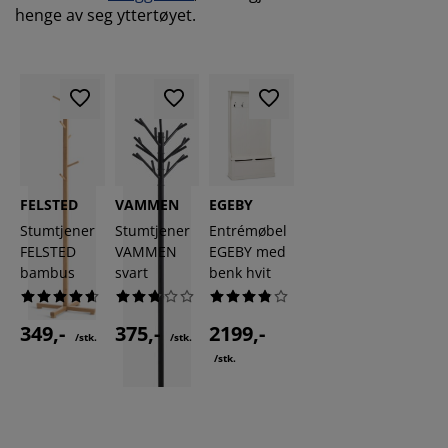
henge av seg yttertøyet.
FELSTED
VAMMEN
EGEBY
Stumtjener
Stumtjener
Entrémøbel
FELSTED
VAMMEN
EGEBY med
bambus
svart
benk hvit
349,-
375,-
2199,-
/stk.
/stk.
/stk.
FAST LAV PRIS