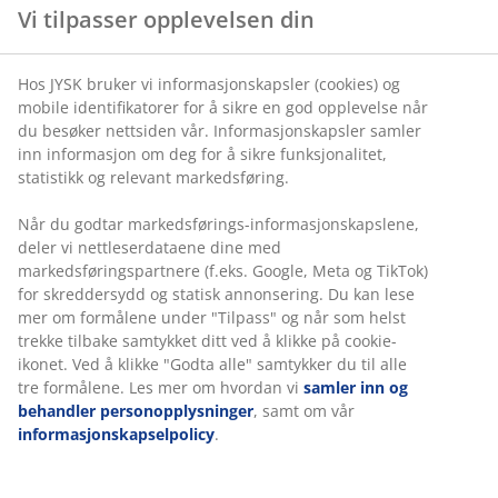
Vi tilpasser opplevelsen din
EGESKOV
EGESKOV
Hos JYSK bruker vi informasjonskapsler (cookies) og
Benk
Benk
mobile identifikatorer for å sikre en god opplevelse når
EGESKOV
EGESKOV
du besøker nettsiden vår. Informasjonskapsler samler
m/skohyller
m/skohyller
inn informasjon om deg for å sikre funksjonalitet,
stål/hvit
stål/svart
statistikk og relevant markedsføring.
Når du godtar markedsførings-informasjonskapslene,
799,-
799,-
/stk.
/stk.
deler vi nettleserdataene dine med
markedsføringspartnere (f.eks. Google, Meta og TikTok)
for skreddersydd og statisk annonsering. Du kan lese
mer om formålene under "Tilpass" og når som helst
trekke tilbake samtykket ditt ved å klikke på cookie-
ikonet. Ved å klikke "Godta alle" samtykker du til alle
tre formålene. Les mer om hvordan vi
samler inn og
Tips 4
behandler personopplysninger
, samt om vår
informasjonskapselpolicy
.
Ha alltid mange
kleshengere
tilgjengelig slik at du alltid
har plass til gjestenes jakker.