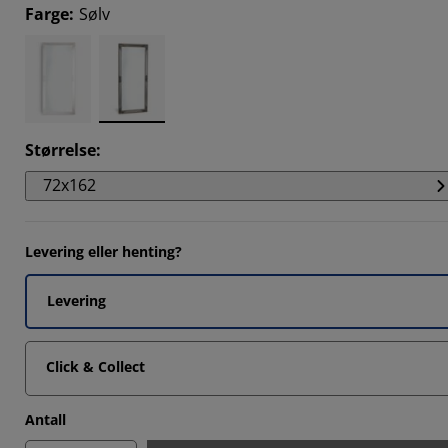
Farge
:
Sølv
5675%
4866%
2974%
Størrelse
:
72x162
Levering eller henting?
Levering
Click & Collect
Antall