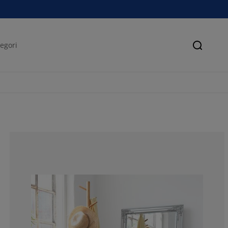
Søk
83.64864864864