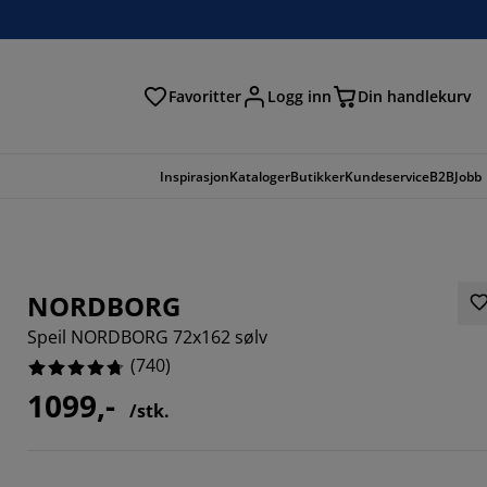
Favoritter
Logg inn
Din handlekurv
Inspirasjon
Kataloger
Butikker
Kundeservice
B2B
Jobb
NORDBORG
Speil NORDBORG 72x162 sølv
(
740
)
1099,-
/stk.
865%