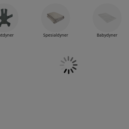
ktdyner
Spesialdyner
Babydyner