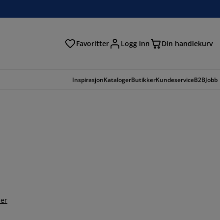
Favoritter
Logg inn
Din handlekurv
Inspirasjon
Kataloger
Butikker
Kundeservice
B2B
Jobb
er