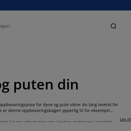
Søk
og puten din
pbevaringspose for dyne og pute sikrer du lang levetid for
 er denne oppbevaringsbagen ypperlig til for eksempel
Les m
l å bære eller henge opp i boden. Nettingen i tekstilet
 får luft.