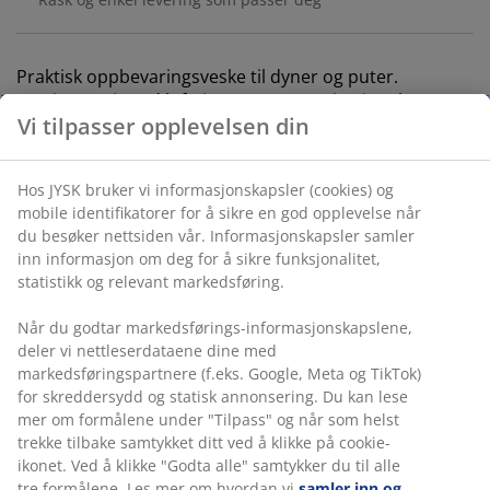
Praktisk oppbevaringsveske til dyner og puter.
Nettingen gir god luftgjennomstrømming i vesken.
Varenr.: 4018800
Usikker på hvilken dyne du skal velge?
I vår dyneguide får du gode råd som hjelper deg med å
velge riktig dyne. Du kan lese alt om våre forskjellige
typer dyner og finne den dynen som dekker dine behov
best mulig.
Les vår dyneguide her
.
Spesifikasjoner