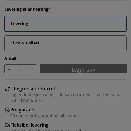
Levering eller henting?
Levering
Click & Collect
Antall
-
+
Legg i kurv
Ubegrenset returrett
Ingen tidsbegrensning - du kan returnere i hvilken som
helst JYSK butikk
Prisgaranti
30 dagers prisgaranti på alle varer
Fleksibel levering
Rask og enkel levering som passer deg