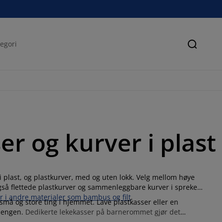
Søk
r og kurver i plast
plast, og plastkurver, med og uten lokk. Velg mellom høye
r også flettede plastkurver og sammenleggbare kurver i spreke
r i andre materialer som bambus og filt
.
små og store ting i hjemmet. Lave plastkasser eller en
 sengen.
Dedikerte lekekasser på barnerommet gjør det