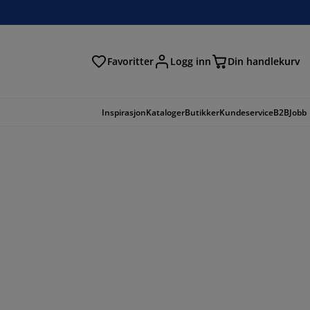
Favoritter
Logg inn
Din handlekurv
Inspirasjon
Kataloger
Butikker
Kundeservice
B2B
Jobb