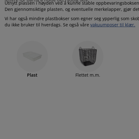
lbehør og pleie
elys
kener
ermadrasser
esialmål
lysning
Utnytt plassen i høyden ved å kunne stable oppbevaringsbokse
Den gjennomsiktige plasten, og eventuelle merkelapper, gjør det 
mping
ggnetting
rderobeskap
drassbeskyttere
sholdning
Vi har også mindre plastbokser som egner seg ypperlig som skob
du ikke bruker til hverdags. Se også våre
vakuumposer til klær.
ndusfolie
veromsmøbler
ngerammer
rnerommet
rdinstenger og tilbehør
ngebunner med oppbevaring
sk og stryk
tilbehør og metervarer
ngebunner
æledyr
Plast
Flettet m.m.
rnemadrasser
rnesenger