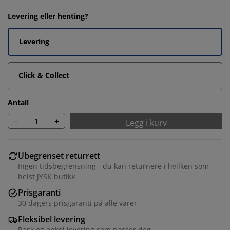
Levering eller henting?
Levering
Click & Collect
Antall
-
+
Legg i kurv
Ubegrenset returrett
Ingen tidsbegrensning - du kan returnere i hvilken som
helst JYSK butikk
Prisgaranti
30 dagers prisgaranti på alle varer
Fleksibel levering
Rask og enkel levering som passer deg