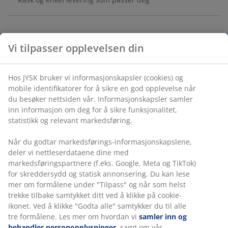
Oppbevaringsboks med lokk designet for allsidig
Vi tilpasser opplevelsen din
oppbevaring og organisering i hjemmet. Laget av
slitesterk, transparent plast som gjør det enkelt å se
innholdet. Boksen kan stables, og klemmehåndtak
Hos JYSK bruker vi informasjonskapsler (cookies) og
holder lokket på plass. Kan romme 47 liter. B39 x L59 x
mobile identifikatorer for å sikre en god opplevelse når
du besøker nettsiden vår. Informasjonskapsler samler
H31 cm
inn informasjon om deg for å sikre funksjonalitet,
statistikk og relevant markedsføring.
Varenr.: 4921500
Når du godtar markedsførings-informasjonskapslene,
deler vi nettleserdataene dine med
markedsføringspartnere (f.eks. Google, Meta og TikTok)
Spesifikasjoner
for skreddersydd og statisk annonsering. Du kan lese
mer om formålene under "Tilpass" og når som helst
trekke tilbake samtykket ditt ved å klikke på cookie-
ikonet. Ved å klikke "Godta alle" samtykker du til alle
Omtaler
tre formålene. Les mer om hvordan vi
samler inn og
(
21
)
behandler personopplysninger
, samt om vår