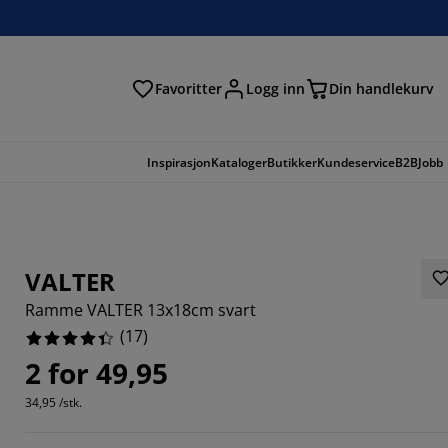
Favoritter
Logg inn
Din handlekurv
Inspirasjon
Kataloger
Butikker
Kundeservice
B2B
Jobb
VALTER
Ramme VALTER 13x18cm svart
(
17
)
2 for 49,95
34,95 /stk.
9412%