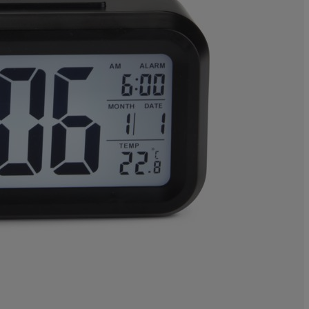
6.97674418604
9.30232558139
6.97674418604
29.45736434108