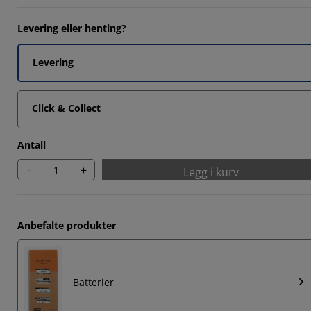
6512%
Levering eller henting?
535%
6512%
Levering
5274%
Click & Collect
Antall
-
+
Legg i kurv
Anbefalte produkter
Batterier