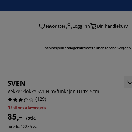
Favoritter
Logg inn
Din handlekurv
Inspirasjon
Kataloger
Butikker
Kundeservice
B2B
Jobb
SVEN
Vekkerklokke SVEN m/funksjon B14xL5cm
(
129
)
Nå til enda lavere pris
85,-
/stk.
6355%
Førpris: 100,- /stk.