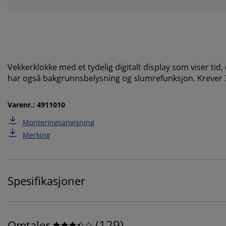
Vekkerklokke med et tydelig digitalt display som viser t
har også bakgrunnsbelysning og slumrefunksjon. Krever 3
Varenr.: 4911010
Monteringsanvisning
Merking
Spesifikasjoner
(
129
)
Omtaler