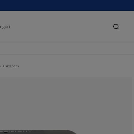
Søk
on B14xL5cm
47.28682170542