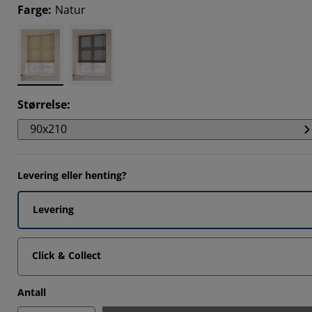
7038%
Farge
:
Natur
044%
257%
257%
Størrelse
:
90x210
Levering eller henting?
Levering
Click & Collect
Antall