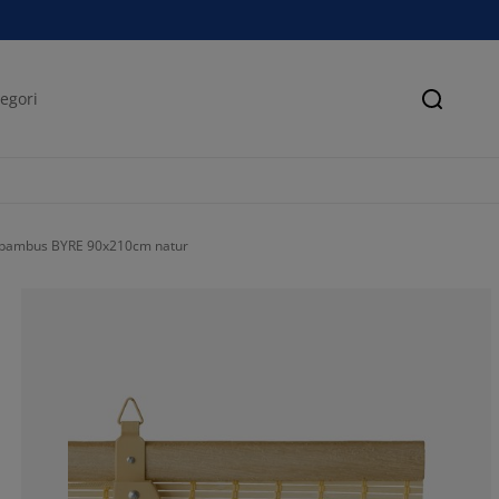
Søk
n bambus BYRE 90x210cm natur
69.27374301675