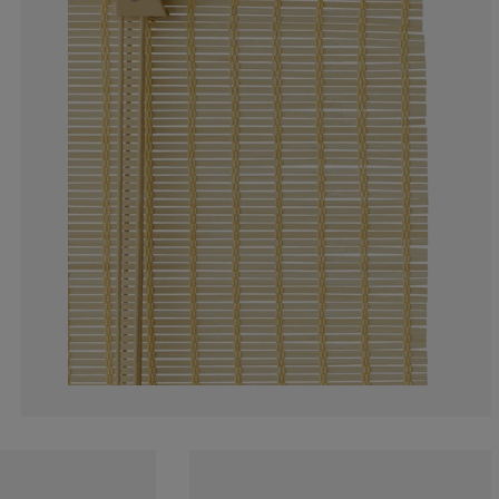
17.87709497206
6.145251396648
3.35195530726
3.35195530726