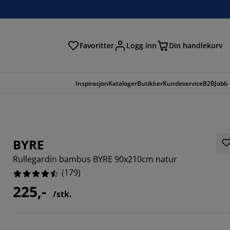
Favoritter
Logg inn
Din handlekurv
Inspirasjon
Kataloger
Butikker
Kundeservice
B2B
Jobb
BYRE
Rullegardin bambus BYRE 90x210cm natur
(
179
)
225,-
/stk.
978%