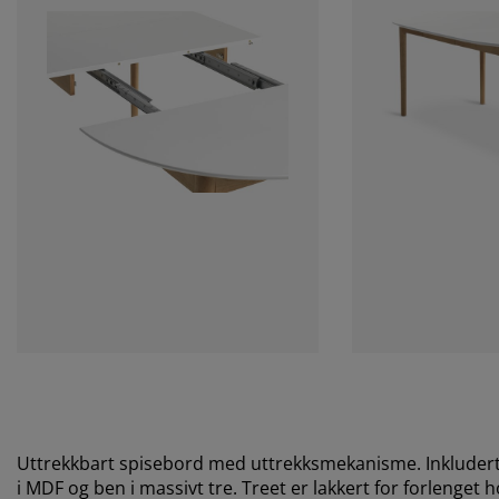
Uttrekkbart spisebord med uttrekksmekanisme. Inkludert 2
i MDF og ben i massivt tre. Treet er lakkert for forlenget 