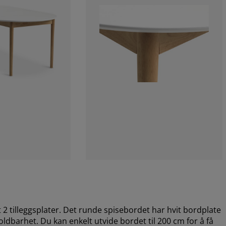
 tilleggsplater. Det runde spisebordet har hvit bordplate
holdbarhet. Du kan enkelt utvide bordet til 200 cm for å få