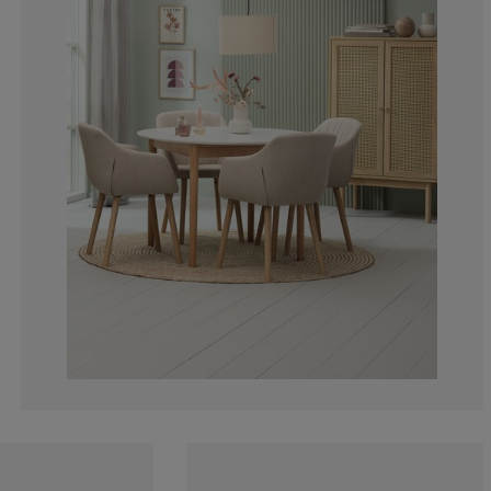
17.24137931034
4.980842911877
4.980842911877
6.896551724137