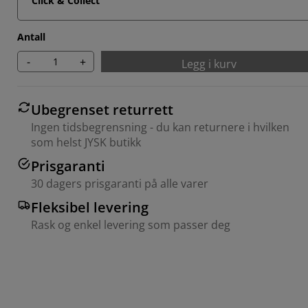
Click & Collect
Antall
-
+
Legg i kurv
Ubegrenset returrett
Ingen tidsbegrensning - du kan returnere i hvilken
som helst JYSK butikk
Prisgaranti
30 dagers prisgaranti på alle varer
Fleksibel levering
Rask og enkel levering som passer deg