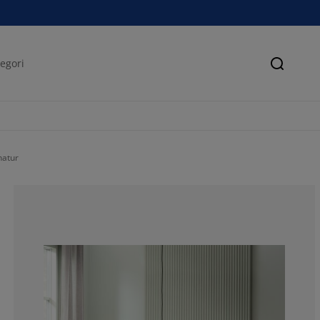
Søk
natur
65.90038314176