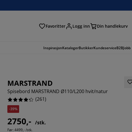
Favoritter
Logg inn
Din handlekurv
Inspirasjon
Kataloger
Butikker
Kundeservice
B2B
Jobb
MARSTRAND
Spisebord MARSTRAND Ø110/L200 hvit/natur
(
261
)
-39%
2750,-
/stk.
245%
Før:
4499,- /stk.