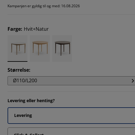
483%
Kampanjen er gyldig til og med: 16.08.2026
394%
394%
Farge
:
Hvit+Natur
931%
Størrelse
:
Ø110/L200
Levering eller henting?
Levering