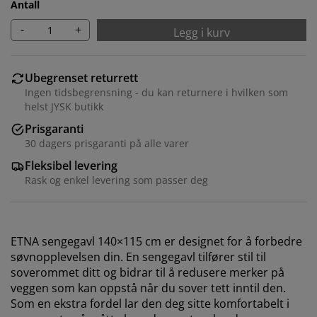
Antall
-
+
Legg i kurv
Ubegrenset returrett
Ingen tidsbegrensning - du kan returnere i hvilken som
helst JYSK butikk
Prisgaranti
30 dagers prisgaranti på alle varer
Fleksibel levering
Rask og enkel levering som passer deg
ETNA sengegavl 140×115 cm er designet for å forbedre
søvnopplevelsen din. En sengegavl tilfører stil til
soverommet ditt og bidrar til å redusere merker på
veggen som kan oppstå når du sover tett inntil den.
Som en ekstra fordel lar den deg sitte komfortabelt i