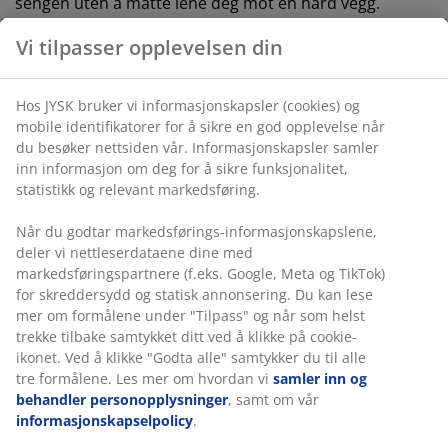
sengen uten å måtte lene deg mot en hard vegg.
Egenskaper
Størrelse: B140 x H115 x D6 cm
Montering: Plasseres på gulvet og mot veggen
Farge: Grå-40
OEKO-TEX® STANDARD 100: Testet for skadelige
stoffer
FSC® Mix: Tre og skogbaserte materialer i dette
produktet kommer fra FSC®-sertifiserte eller
resirkulerte eller andre kontrollerte kilder
Montering
Denne sengegavlen er designet for å stå direkte på
gulvet og må plasseres inntil en vegg for sikker
montering.
Farge