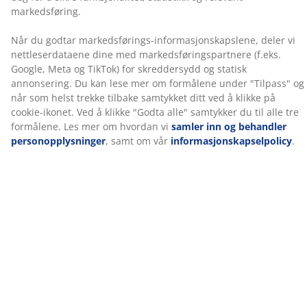
stabil støtte. Sammen gir disse elementene målrettet
støtte og godt balansert komfort gjennom hele natten.
Pocket-fjærer
Madrasskjernen har et 13 cm lag med pocket-fjærer
med 324 fjærer per m². Fjærene skaper en fleksibel og
støttende madrass som tilpasser seg kroppens
konturer i enhver sovestilling. Hver fjær er innkapslet i
sin egen stofflomme, noe som gir uavhengig bevegelse,
øker komforten og minimerer støy for en mer
uforstyrret søvn.
Polyeterskum
Polyeterskum er en vanlig type skum som gir fast
støtte og passer for daglig bruk.
OEKO-TEX® STANDARD 100
Denne madrassen er sertifisert etter OEKO-TEX®
STANDARD 100. Det betyr at alle komponenter, fra
tekstiler og fyllmaterialer til tråder og glidelåser, er
testet av uavhengige OEKO-TEX®-institutter og
oppfyller strenge grenser for skadelige stoffer.