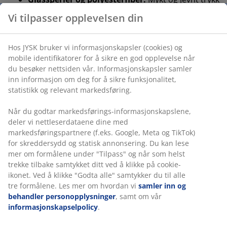
Vi tilpasser opplevelsen din
Bomullstrekk:
Pustende og mykt
OEKO-TEX® STANDARD 100:
Testet for skadelige
stoffer
Hos JYSK bruker vi informasjonskapsler (cookies) og
mobile identifikatorer for å sikre en god opplevelse når
5 års garanti:
Et holdbart valg
du besøker nettsiden vår. Informasjonskapsler samler
inn informasjon om deg for å sikre funksjonalitet,
Varm dyne
statistikk og relevant markedsføring.
JYSK-dyner finnes i tre isolasjonsnivåer: sval, varm og
ekstra varm. Denne dynen er designet for dem som
Når du godtar markedsførings-informasjonskapslene,
vanligvis føler seg behagelig varme om natten, og som
deler vi nettleserdataene dine med
hverken blir for varme eller for kalde.
markedsføringspartnere (f.eks. Google, Meta og TikTok)
for skreddersydd og statisk annonsering. Du kan lese
Glassperler og polyesterfiber
mer om formålene under "Tilpass" og når som helst
Fyllet i denne dynen består av 95% glassperler og 5%
trekke tilbake samtykket ditt ved å klikke på cookie-
polyesterfiber. Glassperlene gjør at dynen legger seg
ikonet. Ved å klikke "Godta alle" samtykker du til alle
rolig rundt kroppen og gir et behagelig, jevnt trykk.
tre formålene. Les mer om hvordan vi
samler inn og
behandler personopplysninger
, samt om vår
Bomullstrekk
informasjonskapselpolicy
.
Bomull er pustende og gir en myk og naturlig følelse,
noe som bidrar til å holde deg komfortabel gjennom