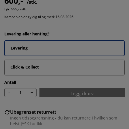
600,-
/stk.
Før:
999,- /stk.
Kampanjen er gyldig til og med: 16.08.2026
Levering eller henting?
Levering
Click & Collect
Antall
-
+
Legg i kurv
Ubegrenset returrett
Ingen tidsbegrensning - du kan returnere i hvilken som
helst JYSK butikk