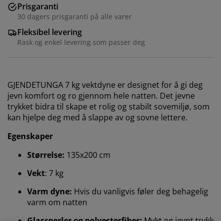
Prisgaranti
30 dagers prisgaranti på alle varer
Fleksibel levering
Rask og enkel levering som passer deg
GJENDETUNGA 7 kg vektdyne er designet for å gi deg
jevn komfort og ro gjennom hele natten. Det jevne
trykket bidra til skape et rolig og stabilt sovemiljø, som
kan hjelpe deg med å slappe av og sovne lettere.
Egenskaper
Størrelse:
135x200 cm
Vekt
: 7 kg
Varm dyne:
Hvis du vanligvis føler deg behagelig
varm om natten
Glassperler og polyesterfiber:
Mykt og jevnt trykk