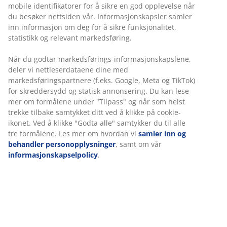
sammensydde dyner. Det isolerende luftrommet
mellom dynene gir en jevn varme uten kuldebroer.
Luftig og isolerende fyll av silikoniserte, spiralformede
hulfiber, 2x700 g. Trekk i 65% polyester/35% bomull.
Vask 60°C. Inkl. oppbevaringsveske.
Varenr.: 4007350
Usikker på hvilken dyne du skal velge?
I vår dyneguide får du gode råd som hjelper deg med å
velge riktig dyne. Du kan lese alt om våre forskjellige
typer dyner og finne den dynen som dekker dine behov
best mulig.
Les vår dyneguide her
.
Spesifikasjoner