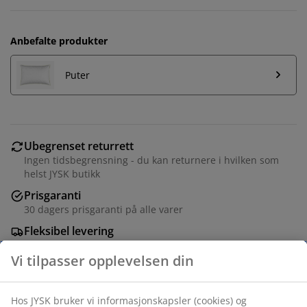
Anbefalte produkter
Puter
Ubegrenset returrett
Ingen tidsbegrensning - du kan returnere i hvilken som
helst JYSK butikk
Prisgaranti
30 dagers prisgaranti på alle varer
Fleksibel levering
Rask og enkel levering som passer deg
Termodyne 140x200 cm som består av to