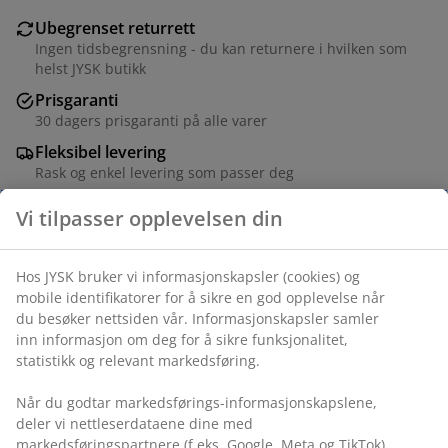
Ubegrenset returrett
Ingen tidsbegrensning - du kan returnere i hvilken som
helst JYSK butikk
Prisgaranti
30 dagers prisgaranti på alle varer
Fleksibel levering
Rask og enkel levering som passer deg
Vi tilpasser opplevelsen din
Folie og stål. B60 x L120 x H75 cm
Hos JYSK bruker vi informasjonskapsler (cookies) og
mobile identifikatorer for å sikre en god opplevelse når
Varenr.: 3630039
du besøker nettsiden vår. Informasjonskapsler samler
inn informasjon om deg for å sikre funksjonalitet,
Monteringsanvisning
statistikk og relevant markedsføring.
Når du godtar markedsførings-informasjonskapslene,
deler vi nettleserdataene dine med
Spesifikasjoner
markedsføringspartnere (f.eks. Google, Meta og TikTok)